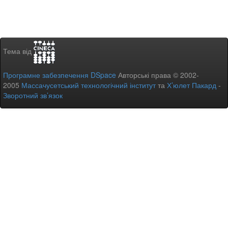
Тема від
Програмне забезпечення DSpace
Авторські права © 2002-
2005
Массачусетський технологічний інститут
та
Х’юлет Пакард
-
Зворотний зв’язок