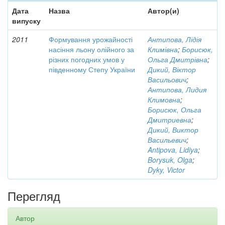
Дата
Назва
Автор(и)
випуску
2011
Формування урожайності
Антипова, Лідія
насіння льону олійного за
Климівна
;
Борисюк,
різних погодних умов у
Ольга Дмитрівна
;
південному Степу України
Дикий, Віктор
Васильович
;
Антипова, Лидия
Климовна
;
Борисюк, Ольга
Дмитриевна
;
Дикий, Виктор
Васильевич
;
Antipova, Lidiya
;
Borysuk, Olga
;
Dyky, Victor
Перегляд
Автор