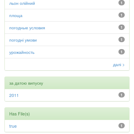
льон олійний
1
площа
1
погодные условия
1
погодні умови
1
урожайность
1
далі >
за датою випуску
2011
1
Has File(s)
true
1