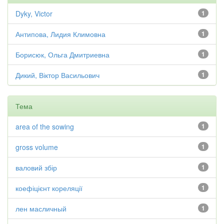
Dyky, Victor
1
Антипова, Лидия Климовна
1
Борисюк, Ольга Дмитриевна
1
Дикий, Віктор Васильович
1
Тема
area of the sowing
1
gross volume
1
валовий збір
1
коефіцієнт кореляції
1
лен масличный
1