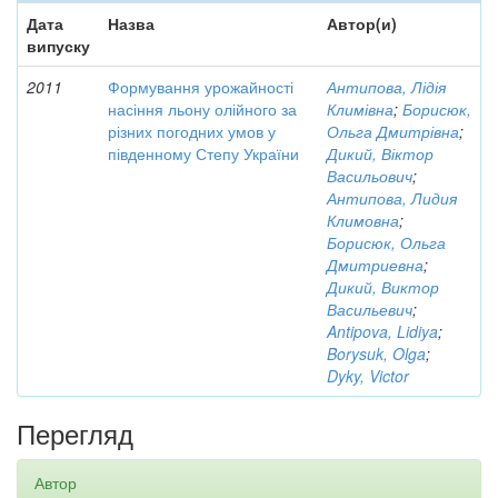
Дата
Назва
Автор(и)
випуску
2011
Формування урожайності
Антипова, Лідія
насіння льону олійного за
Климівна
;
Борисюк,
різних погодних умов у
Ольга Дмитрівна
;
південному Степу України
Дикий, Віктор
Васильович
;
Антипова, Лидия
Климовна
;
Борисюк, Ольга
Дмитриевна
;
Дикий, Виктор
Васильевич
;
Antipova, Lidiya
;
Borysuk, Olga
;
Dyky, Victor
Перегляд
Автор