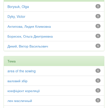
Borysuk, Olga
1
Dyky, Victor
1
Антипова, Лидия Климовна
1
Борисюк, Ольга Дмитриевна
1
Дикий, Віктор Васильович
1
Тема
area of the sowing
1
валовий збір
1
коефіцієнт кореляції
1
лен масличный
1