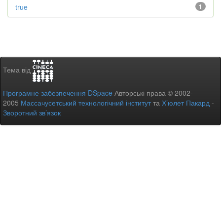
true
1
Тема від
Програмне забезпечення DSpace
Авторські права © 2002-
2005
Массачусетський технологічний інститут
та
Х’юлет Пакард
-
Зворотний зв’язок