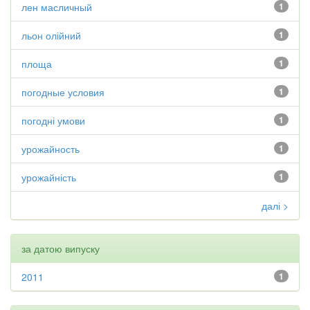
лен масличный
1
льон олійний
1
площа
1
погодные условия
1
погодні умови
1
урожайность
1
урожайність
1
далі >
за датою випуску
2011
1