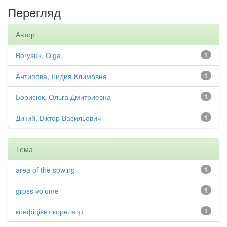
Перегляд
Автор
Borysuk, Olga
1
Антипова, Лидия Климовна
1
Борисюк, Ольга Дмитриевна
1
Дикий, Віктор Васильович
1
Тема
area of the sowing
1
gross volume
1
коефіцієнт кореляції
1