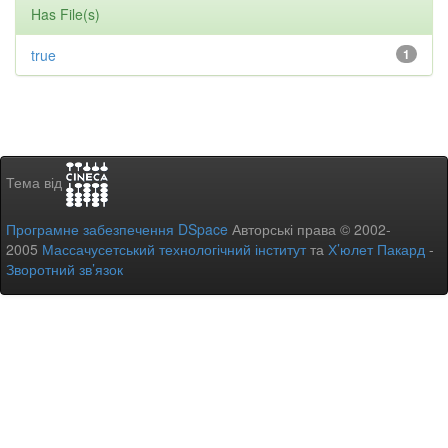
Has File(s)
true
1
Тема від
Програмне забезпечення DSpace
Авторські права © 2002-
2005
Массачусетський технологічний інститут
та
Х’юлет Пакард
-
Зворотний зв’язок