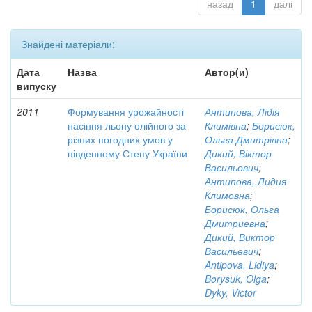
назад
1
далі
Знайдені матеріали:
Дата
Назва
Автор(и)
випуску
2011
Формування урожайності
Антипова, Лідія
насіння льону олійного за
Климівна
;
Борисюк,
різних погодних умов у
Ольга Дмитрівна
;
південному Степу України
Дикий, Віктор
Васильович
;
Антипова, Лидия
Климовна
;
Борисюк, Ольга
Дмитриевна
;
Дикий, Виктор
Васильевич
;
Antipova, Lidiya
;
Borysuk, Olga
;
Dyky, Victor