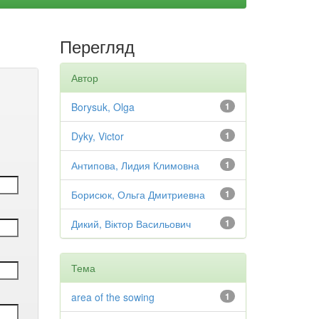
Перегляд
Автор
Borysuk, Olga
1
Dyky, Victor
1
Антипова, Лидия Климовна
1
Борисюк, Ольга Дмитриевна
1
Дикий, Віктор Васильович
1
Тема
area of the sowing
1