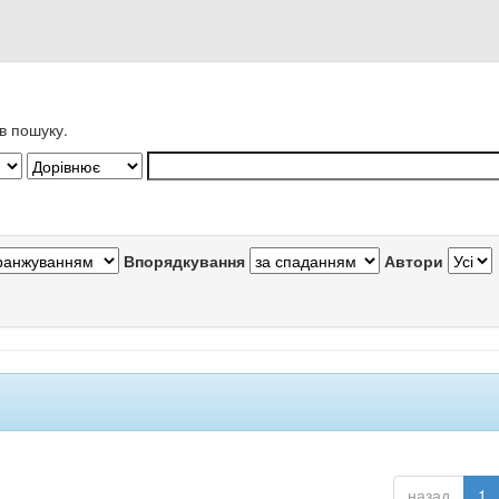
в пошуку.
Впорядкування
Автори
назад
1