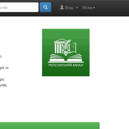
Вхід:
Мова
о
ії їх
про
лів,