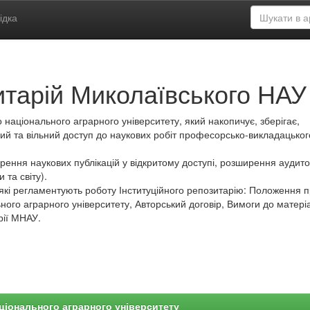
ідка
итарій Миколаївського НАУ
 національного аграрного університету, який накопичує, зберігає,
ий та вільний доступ до наукових робіт професорсько-викладацьког
ення наукових публікацій у відкритому доступі, розширення аудитор
 та світу).
які регламентують роботу Інституційного репозитарію: Положення 
ного аграрного університету, Авторський договір, Вимоги до матеріа
рії МНАУ.
ціонального аграрного університету