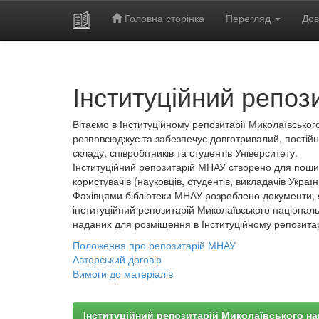
Головна сторінка
Перегляд
Дов
Skip
navigation
Інституційний репоз
Вітаємо в Інституційному репозитарії Миколаївського
розповсюджує та забезпечує довготривалий, постійн
складу, співробітників та студентів Університету.
Інституційний репозитарій МНАУ створено для пошир
користувачів (науковців, студентів, викладачів України
Фахівцями бібліотеки МНАУ розроблено документи, 
інституційний репозитарій Миколаївського національ
наданих для розміщення в Інституційному репозита
Положення про репозитарій МНАУ
Авторський договір
Вимоги до матеріалів
Інституційний репозитарій Миколаївського на