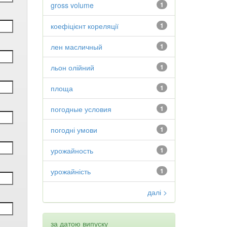
gross volume
1
коефіцієнт кореляції
1
лен масличный
1
льон олійний
1
площа
1
погодные условия
1
погодні умови
1
урожайность
1
урожайність
1
далі >
за датою випуску