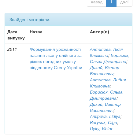
назад
1
далі
Знайдені матеріали:
Дата
Назва
Автор(и)
випуску
2011
Формування урожайності
Антипова, Лідія
насіння льону олійного за
Климівна
;
Борисюк,
різних погодних умов у
Ольга Дмитрівна
;
південному Степу України
Дикий, Віктор
Васильович
;
Антипова, Лидия
Климовна
;
Борисюк, Ольга
Дмитриевна
;
Дикий, Виктор
Васильевич
;
Antipova, Lidiya
;
Borysuk, Olga
;
Dyky, Victor