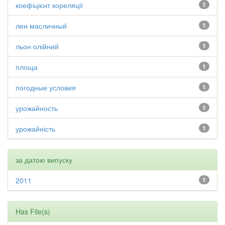
коефіцієнт кореляції
1
лен масличный
1
льон олійний
1
площа
1
погодные условия
1
урожайность
1
урожайність
1
за датою випуску
2011
1
Has File(s)