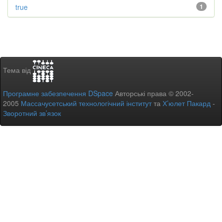
true
1
Тема від
Програмне забезпечення DSpace
Авторські права © 2002-
2005
Массачусетський технологічний інститут
та
Х’юлет Пакард
-
Зворотний зв’язок