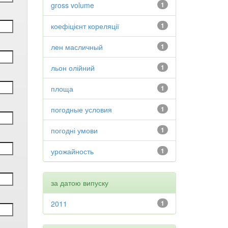
gross volume
1
коефіцієнт кореляції
1
лен масличный
1
льон олійний
1
площа
1
погодные условия
1
погодні умови
1
урожайность
1
за датою випуску
2011
1