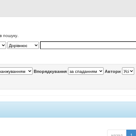
в пошуку.
Впорядкування
Автори
назад
1