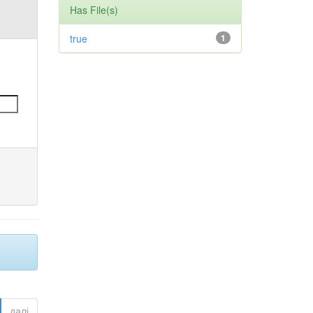
Has File(s)
true
1
далі