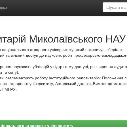
ідка
итарій Миколаївського НАУ
 національного аграрного університету, який накопичує, зберігає,
ий та вільний доступ до наукових робіт професорсько-викладацьког
ення наукових публікацій у відкритому доступі, розширення аудитор
 та світу).
які регламентують роботу Інституційного репозитарію: Положення 
ного аграрного університету, Авторський договір, Вимоги до матеріа
рії МНАУ.
ціонального аграрного університету