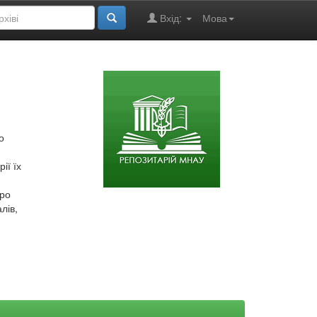
Вхід:
Мова
о
ії їх
про
лів,