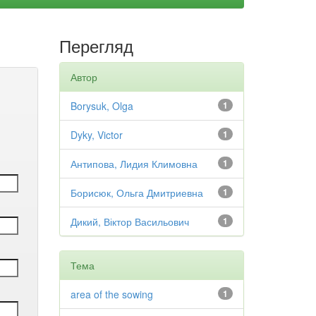
Перегляд
Автор
Borysuk, Olga
1
Dyky, Victor
1
Антипова, Лидия Климовна
1
Борисюк, Ольга Дмитриевна
1
Дикий, Віктор Васильович
1
Тема
area of the sowing
1