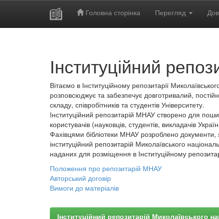
Головна сторінка
Перегляд
Дов
Skip
navigation
Інституційний репоз
Вітаємо в Інституційному репозитарії Миколаївського
розповсюджує та забезпечує довготривалий, постійн
складу, співробітників та студентів Університету.
Інституційний репозитарій МНАУ створено для пошир
користувачів (науковців, студентів, викладачів України
Фахівцями бібліотеки МНАУ розроблено документи, 
інституційний репозитарій Миколаївського національ
наданих для розміщення в Інституційному репозита
Положення про репозитарій МНАУ
Авторський договір
Вимоги до матеріалів
Інституційний репозитарій Миколаївського на