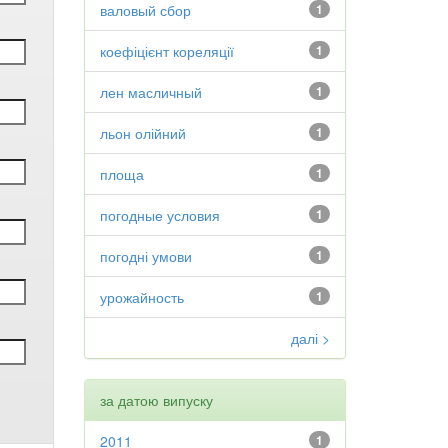
валовый сбор
1
коефіцієнт кореляції
1
лен масличный
1
льон олійний
1
площа
1
погодные условия
1
погодні умови
1
урожайность
1
далі >
за датою випуску
2011
1