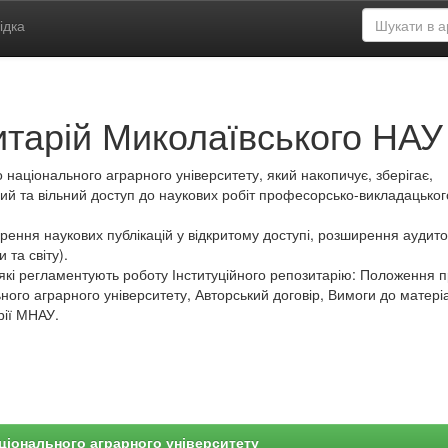
ідка
итарій Миколаївського НАУ
 національного аграрного університету, який накопичує, зберігає,
ий та вільний доступ до наукових робіт професорсько-викладацьког
ення наукових публікацій у відкритому доступі, розширення аудитор
 та світу).
які регламентують роботу Інституційного репозитарію: Положення 
ного аграрного університету, Авторський договір, Вимоги до матеріа
рії МНАУ.
ціонального аграрного університету