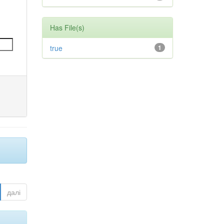
Has File(s)
true
1
далі