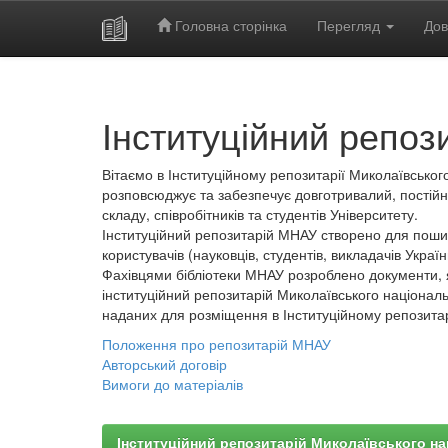
Головна сторінка
Перегляд
Дов
Skip
navigation
Інституційний репоз
Вітаємо в Інституційному репозитарії Миколаївського
розповсюджує та забезпечує довготривалий, постійн
складу, співробітників та студентів Університету.
Інституційний репозитарій МНАУ створено для пошир
користувачів (науковців, студентів, викладачів України
Фахівцями бібліотеки МНАУ розроблено документи, 
інституційний репозитарій Миколаївського національ
наданих для розміщення в Інституційному репозита
Положення про репозитарій МНАУ
Авторський договір
Вимоги до матеріалів
Інституційний репозитарій Миколаївського на