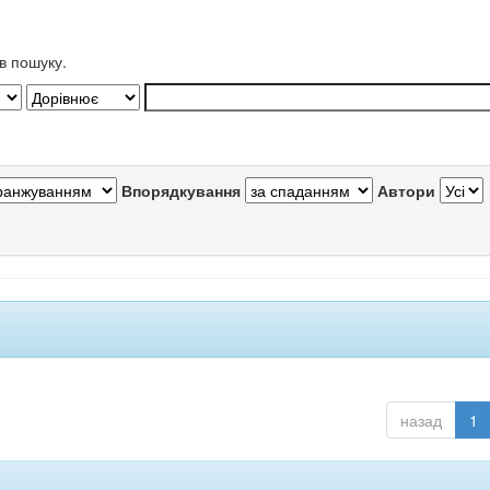
в пошуку.
Впорядкування
Автори
назад
1