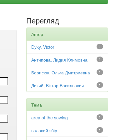
Перегляд
Автор
Dyky, Victor
1
Антипова, Лидия Климовна
1
Борисюк, Ольга Дмитриевна
1
Дикий, Віктор Васильович
1
Тема
area of the sowing
1
валовий збір
1