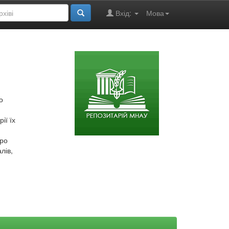
Вхід:
Мова
о
ії їх
про
лів,