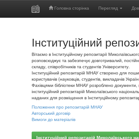
Головна сторінка
Перегляд
Дов
Skip
navigation
Інституційний репоз
Вітаємо в Інституційному репозитарії Миколаївського
розповсюджує та забезпечує довготривалий, постійн
складу, співробітників та студентів Університету.
Інституційний репозитарій МНАУ створено для пошир
користувачів (науковців, студентів, викладачів України
Фахівцями бібліотеки МНАУ розроблено документи, 
інституційний репозитарій Миколаївського національ
наданих для розміщення в Інституційному репозита
Положення про репозитарій МНАУ
Авторський договір
Вимоги до матеріалів
Інституційний репозитарій Миколаївського на