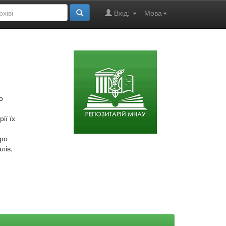
Вхід:
Мова
о
ії їх
про
лів,