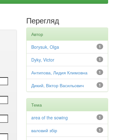
Перегляд
Автор
Borysuk, Olga
1
Dyky, Victor
1
Антипова, Лидия Климовна
1
Дикий, Віктор Васильович
1
Тема
area of the sowing
1
валовий збір
1