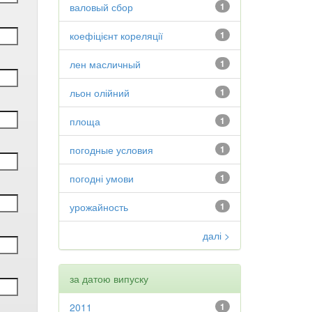
валовый сбор
1
коефіцієнт кореляції
1
лен масличный
1
льон олійний
1
площа
1
погодные условия
1
погодні умови
1
урожайность
1
далі >
за датою випуску
2011
1