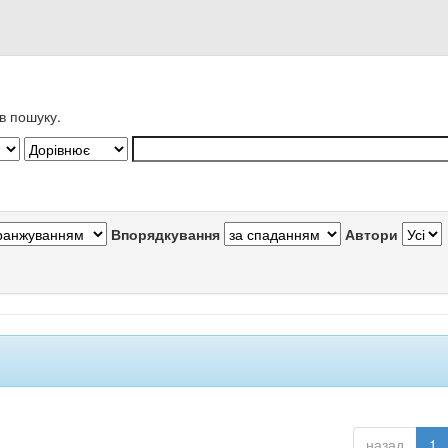
в пошуку.
Впорядкування
Автори
назад
1