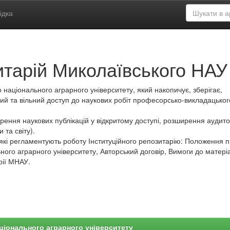
ідка
итарій Миколаївського НАУ
 національного аграрного університету, який накопичує, зберігає,
ий та вільний доступ до наукових робіт професорсько-викладацьког
ення наукових публікацій у відкритому доступі, розширення аудитор
 та світу).
які регламентують роботу Інституційного репозитарію: Положення 
ного аграрного університету, Авторський договір, Вимоги до матеріа
рії МНАУ.
ціонального аграрного університету