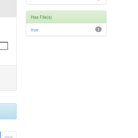
Has File(s)
true
1
далі