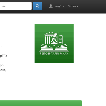
Вхід:
Мова
о
ії їх
про
лів,