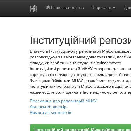
Головна сторінка
Перегляд
Дов
Skip
navigation
Інституційний репоз
Вітаємо в Інституційному репозитарії Миколаївського
розповсюджує та забезпечує довготривалий, постійн
складу, співробітників та студентів Університету.
Інституційний репозитарій МНАУ створено для пошир
користувачів (науковців, студентів, викладачів України
Фахівцями бібліотеки МНАУ розроблено документи, 
інституційний репозитарій Миколаївського національ
наданих для розміщення в Інституційному репозита
Положення про репозитарій МНАУ
Авторський договір
Вимоги до матеріалів
Інституційний репозитарій Миколаївського на