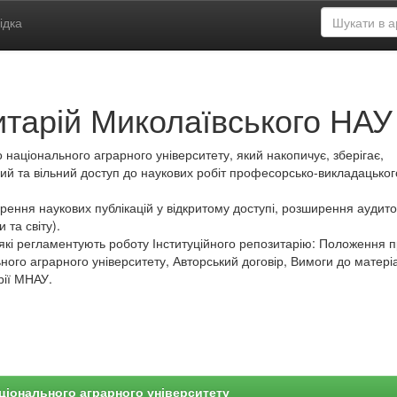
ідка
итарій Миколаївського НАУ
 національного аграрного університету, який накопичує, зберігає,
ий та вільний доступ до наукових робіт професорсько-викладацьког
ення наукових публікацій у відкритому доступі, розширення аудитор
 та світу).
які регламентують роботу Інституційного репозитарію: Положення 
ного аграрного університету, Авторський договір, Вимоги до матеріа
рії МНАУ.
ціонального аграрного університету