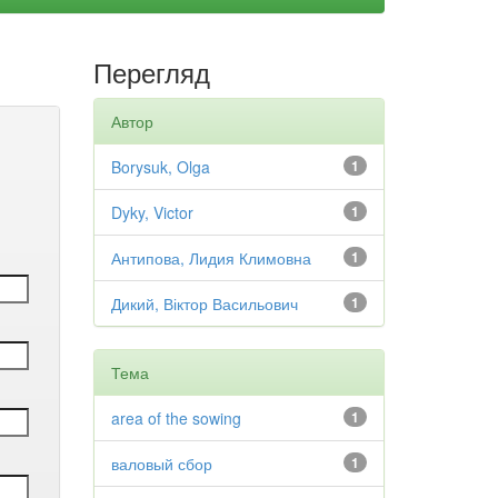
Перегляд
Автор
Borysuk, Olga
1
Dyky, Victor
1
Антипова, Лидия Климовна
1
Дикий, Віктор Васильович
1
Тема
area of the sowing
1
валовый сбор
1