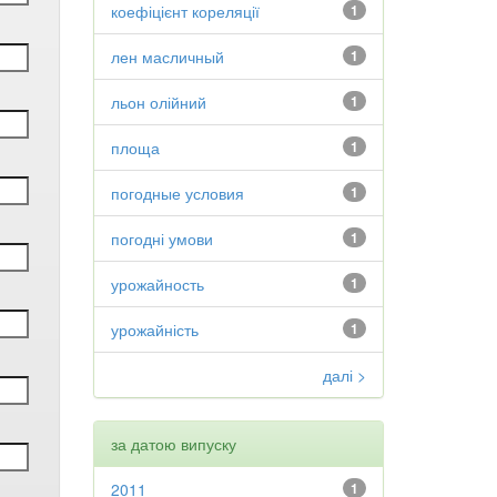
коефіцієнт кореляції
1
лен масличный
1
льон олійний
1
площа
1
погодные условия
1
погодні умови
1
урожайность
1
урожайність
1
далі >
за датою випуску
2011
1