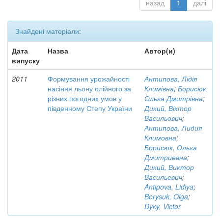
назад
1
далі
Знайдені матеріали:
Дата
Назва
Автор(и)
випуску
2011
Формування урожайності
Антипова, Лідія
насіння льону олійного за
Климівна
;
Борисюк,
різних погодних умов у
Ольга Дмитрівна
;
південному Степу України
Дикий, Віктор
Васильович
;
Антипова, Лидия
Климовна
;
Борисюк, Ольга
Дмитриевна
;
Дикий, Виктор
Васильевич
;
Antipova, Lidiya
;
Borysuk, Olga
;
Dyky, Victor