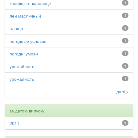
коефіцієнт кореляції
1
лен масличный
1
площа
1
погодные условия
1
погодні умови
1
урожайность
1
урожайність
1
далі >
за датою випуску
2011
1