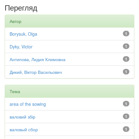
Перегляд
Автор
Borysuk, Olga
1
Dyky, Victor
1
Антипова, Лидия Климовна
1
Дикий, Віктор Васильович
1
Тема
area of the sowing
1
валовий збір
1
валовый сбор
1