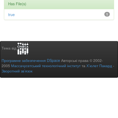
Has File(s)
true
1
Тема від
Програмне забезпечення DSpace
Авторські права © 2002-
2005
Массачусетський технологічний інститут
та
Х’юлет Пакард
-
Зворотний зв’язок