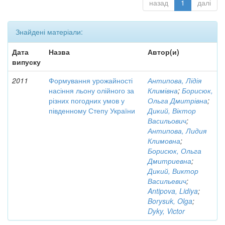
назад
1
далі
Знайдені матеріали:
Дата
Назва
Автор(и)
випуску
2011
Формування урожайності
Антипова, Лідія
насіння льону олійного за
Климівна
;
Борисюк,
різних погодних умов у
Ольга Дмитрівна
;
південному Степу України
Дикий, Віктор
Васильович
;
Антипова, Лидия
Климовна
;
Борисюк, Ольга
Дмитриевна
;
Дикий, Виктор
Васильевич
;
Antipova, Lidiya
;
Borysuk, Olga
;
Dyky, Victor