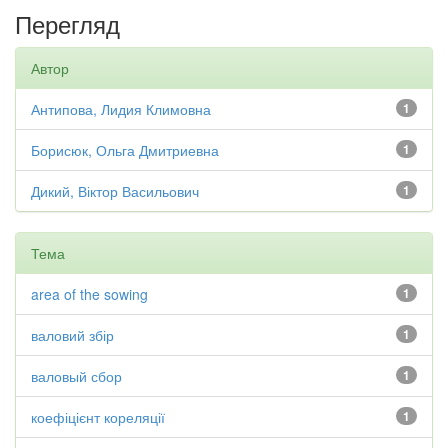
Перегляд
Автор
Антипова, Лидия Климовна
1
Борисюк, Ольга Дмитриевна
1
Дикий, Віктор Васильович
1
Тема
area of the sowing
1
валовий збір
1
валовый сбор
1
коефіцієнт кореляції
1