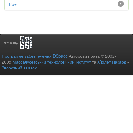
true
1
Тема від
Програмне забезпечення DSpace
Авторські права © 2002-
2005
Массачусетський технологічний інститут
та
Х’юлет Пакард
-
Зворотний зв’язок