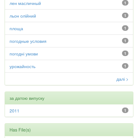
лен масличный
1
льон олійний
1
площа
1
погодные условия
1
погодні умови
1
урожайность
1
далі >
за датою випуску
2011
1
Has File(s)