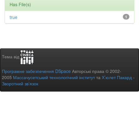
Has File(s)
true
1
Тема від
Програмне забезпечення DSpace
Авторські права © 2002-
2005
Массачусетський технологічний інститут
та
Х’юлет Пакард
-
Зворотний зв’язок