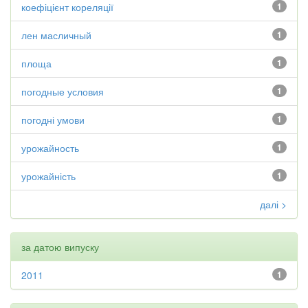
коефіцієнт кореляції
1
лен масличный
1
площа
1
погодные условия
1
погодні умови
1
урожайность
1
урожайність
1
далі >
за датою випуску
2011
1