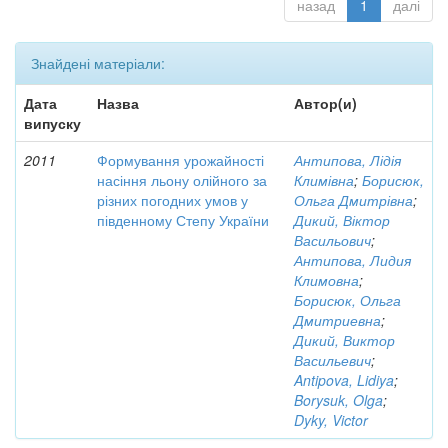
назад
1
далі
Знайдені матеріали:
Дата
Назва
Автор(и)
випуску
2011
Формування урожайності
Антипова, Лідія
насіння льону олійного за
Климівна
;
Борисюк,
різних погодних умов у
Ольга Дмитрівна
;
південному Степу України
Дикий, Віктор
Васильович
;
Антипова, Лидия
Климовна
;
Борисюк, Ольга
Дмитриевна
;
Дикий, Виктор
Васильевич
;
Antipova, Lidiya
;
Borysuk, Olga
;
Dyky, Victor