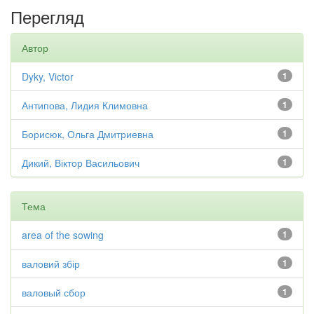
Перегляд
Автор
Dyky, Victor
1
Антипова, Лидия Климовна
1
Борисюк, Ольга Дмитриевна
1
Дикий, Віктор Васильович
1
Тема
area of the sowing
1
валовий збір
1
валовый сбор
1