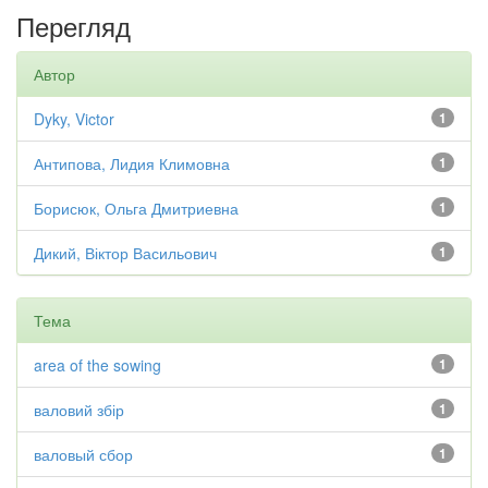
Перегляд
Автор
Dyky, Victor
1
Антипова, Лидия Климовна
1
Борисюк, Ольга Дмитриевна
1
Дикий, Віктор Васильович
1
Тема
area of the sowing
1
валовий збір
1
валовый сбор
1