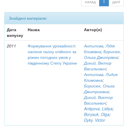
назад
1
далі
Знайдені матеріали:
Дата
Назва
Автор(и)
випуску
2011
Формування урожайності
Антипова, Лідія
насіння льону олійного за
Климівна
;
Борисюк,
різних погодних умов у
Ольга Дмитрівна
;
південному Степу України
Дикий, Віктор
Васильович
;
Антипова, Лидия
Климовна
;
Борисюк, Ольга
Дмитриевна
;
Дикий, Виктор
Васильевич
;
Antipova, Lidiya
;
Borysuk, Olga
;
Dyky, Victor