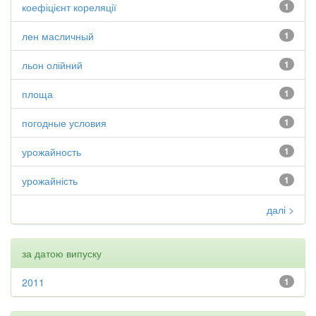
коефіцієнт кореляції
1
лен масличный
1
льон олійний
1
площа
1
погодные условия
1
урожайность
1
урожайність
1
далі >
за датою випуску
2011
1