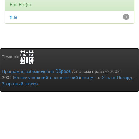
Has File(s)
true
1
Тема від
Програмне забезпечення DSpace
Авторські права © 2002-
2005
Массачусетський технологічний інститут
та
Х’юлет Пакард
-
Зворотний зв’язок