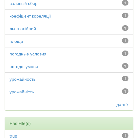
валовый сбор
1
коефіцієнт кореляції
1
льон олійний
1
площа
1
погодные условия
1
погодні умови
1
урожайность
1
урожайність
1
далі >
Has File(s)
true
1