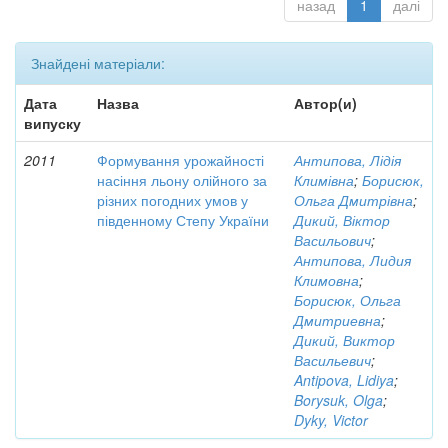
назад
1
далі
Знайдені матеріали:
Дата
Назва
Автор(и)
випуску
2011
Формування урожайності
Антипова, Лідія
насіння льону олійного за
Климівна
;
Борисюк,
різних погодних умов у
Ольга Дмитрівна
;
південному Степу України
Дикий, Віктор
Васильович
;
Антипова, Лидия
Климовна
;
Борисюк, Ольга
Дмитриевна
;
Дикий, Виктор
Васильевич
;
Antipova, Lidiya
;
Borysuk, Olga
;
Dyky, Victor