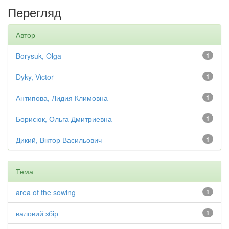
Перегляд
Автор
Borysuk, Olga
1
Dyky, Victor
1
Антипова, Лидия Климовна
1
Борисюк, Ольга Дмитриевна
1
Дикий, Віктор Васильович
1
Тема
area of the sowing
1
валовий збір
1