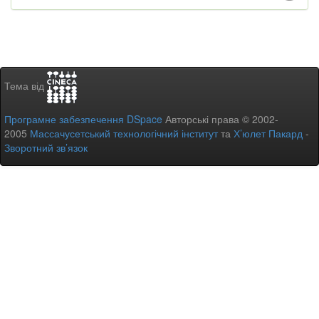
Тема від
Програмне забезпечення DSpace
Авторські права © 2002-
2005
Массачусетський технологічний інститут
та
Х’юлет Пакард
-
Зворотний зв’язок