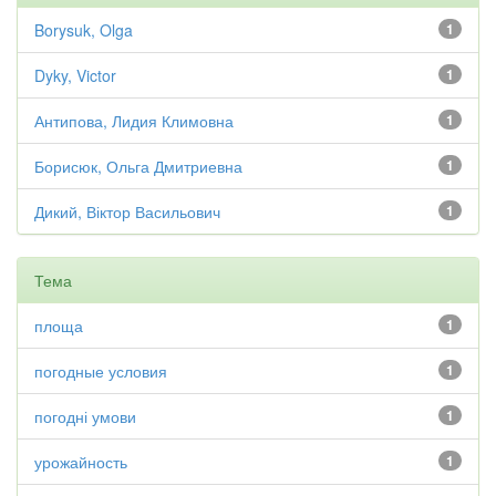
Borysuk, Olga
1
Dyky, Victor
1
Антипова, Лидия Климовна
1
Борисюк, Ольга Дмитриевна
1
Дикий, Віктор Васильович
1
Тема
площа
1
погодные условия
1
погодні умови
1
урожайность
1