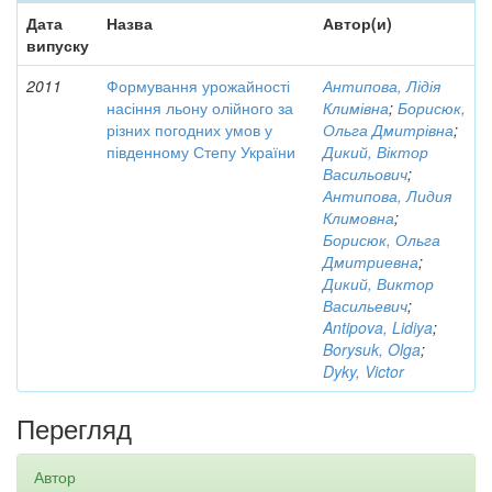
Дата
Назва
Автор(и)
випуску
2011
Формування урожайності
Антипова, Лідія
насіння льону олійного за
Климівна
;
Борисюк,
різних погодних умов у
Ольга Дмитрівна
;
південному Степу України
Дикий, Віктор
Васильович
;
Антипова, Лидия
Климовна
;
Борисюк, Ольга
Дмитриевна
;
Дикий, Виктор
Васильевич
;
Antipova, Lidiya
;
Borysuk, Olga
;
Dyky, Victor
Перегляд
Автор