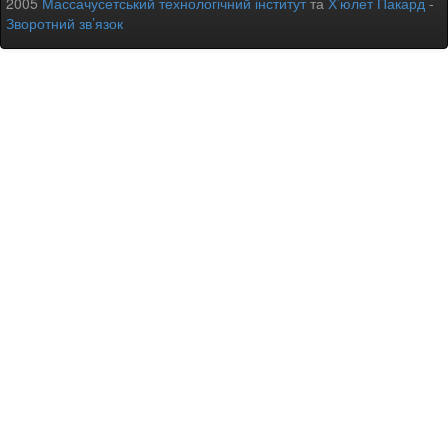
2005
Массачусетський технологічний інститут
та
Х’юлет Пакард
-
Зворотний зв’язок