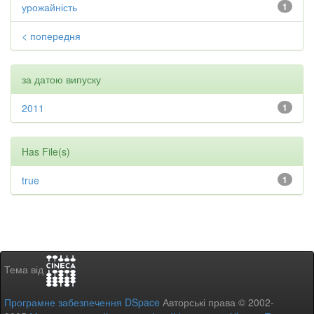
урожайність
1
< попередня
за датою випуску
2011
1
Has File(s)
true
1
Тема від
Програмне забезпечення DSpace
Авторські права © 2002-