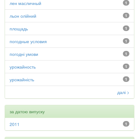
лен масличный
1
льон олійний
1
площадь
1
погодные условия
1
погодні умови
1
урожайность
1
урожайність
1
далі >
за датою випуску
2011
1