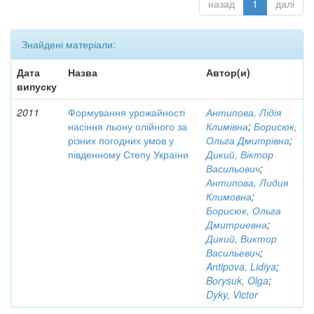
назад
1
далі
Знайдені матеріали:
Дата
Назва
Автор(и)
випуску
2011
Формування урожайності
Антипова, Лідія
насіння льону олійного за
Климівна
;
Борисюк,
різних погодних умов у
Ольга Дмитрівна
;
південному Степу України
Дикий, Віктор
Васильович
;
Антипова, Лидия
Климовна
;
Борисюк, Ольга
Дмитриевна
;
Дикий, Виктор
Васильевич
;
Antipova, Lidiya
;
Borysuk, Olga
;
Dyky, Victor