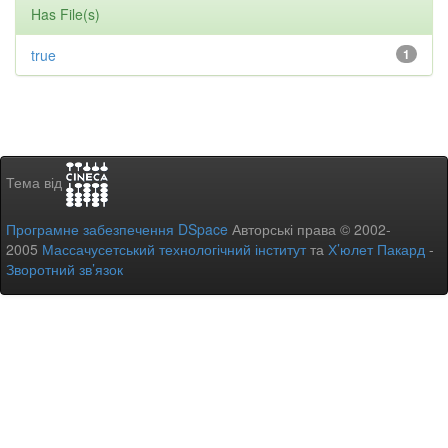
Has File(s)
true
1
Тема від
Програмне забезпечення DSpace
Авторські права © 2002-
2005
Массачусетський технологічний інститут
та
Х’юлет Пакард
-
Зворотний зв’язок