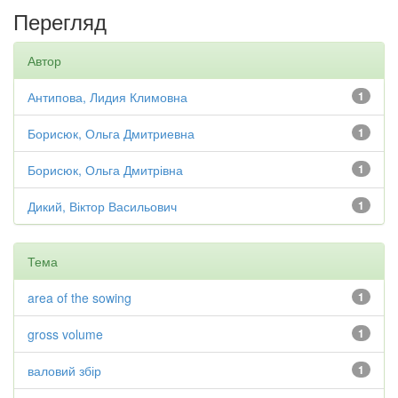
Перегляд
Автор
Антипова, Лидия Климовна
1
Борисюк, Ольга Дмитриевна
1
Борисюк, Ольга Дмитрівна
1
Дикий, Віктор Васильович
1
Тема
area of the sowing
1
gross volume
1
валовий збір
1