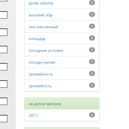
gross volume
1
валовий збір
1
лен масличный
1
площадь
1
погодные условия
1
погодні умови
1
урожайность
1
урожайність
1
за датою випуску
2011
1