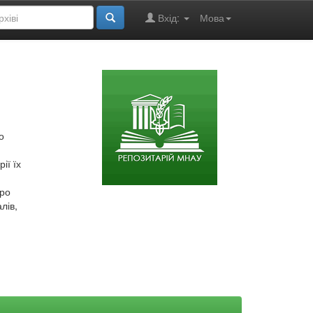
Вхід:
Мова
о
ії їх
про
лів,