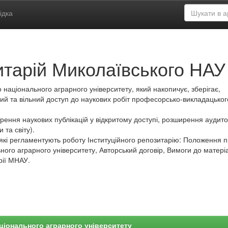
ідка
итарій Миколаївського НАУ
 національного аграрного університету, який накопичує, зберігає,
ий та вільний доступ до наукових робіт професорсько-викладацьког
ення наукових публікацій у відкритому доступі, розширення аудитор
 та світу).
які регламентують роботу Інституційного репозитарію: Положення 
ного аграрного університету, Авторський договір, Вимоги до матеріа
рії МНАУ.
ціонального аграрного університету