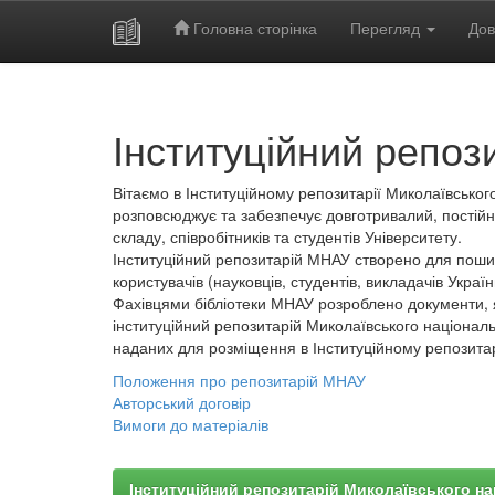
Головна сторінка
Перегляд
Дов
Skip
navigation
Інституційний репоз
Вітаємо в Інституційному репозитарії Миколаївського
розповсюджує та забезпечує довготривалий, постійн
складу, співробітників та студентів Університету.
Інституційний репозитарій МНАУ створено для пошир
користувачів (науковців, студентів, викладачів України
Фахівцями бібліотеки МНАУ розроблено документи, 
інституційний репозитарій Миколаївського національ
наданих для розміщення в Інституційному репозита
Положення про репозитарій МНАУ
Авторський договір
Вимоги до матеріалів
Інституційний репозитарій Миколаївського на