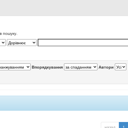
в пошуку.
Впорядкування
Автори
назад
1