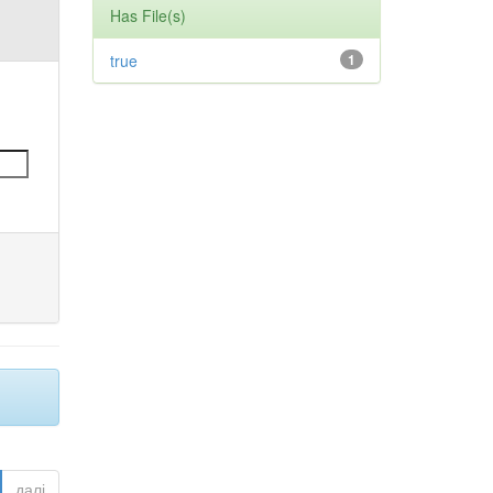
Has File(s)
true
1
далі