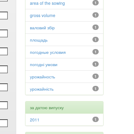
area of the sowing
1
gross volume
1
валовий збір
1
площадь
1
погодные условия
1
погодні умови
1
урожайность
1
урожайність
1
за датою випуску
2011
1