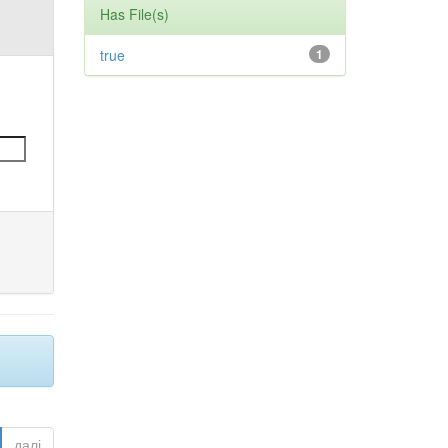
Has File(s)
true
1
далі