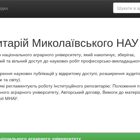
ідка
итарій Миколаївського НАУ
 національного аграрного університету, який накопичує, зберігає,
ий та вільний доступ до наукових робіт професорсько-викладацьког
ення наукових публікацій у відкритому доступі, розширення аудитор
 та світу).
які регламентують роботу Інституційного репозитарію: Положення 
ного аграрного університету, Авторський договір, Вимоги до матеріа
рії МНАУ.
ціонального аграрного університету