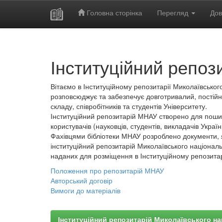
Головна сторінка
Перегляд
Дов
Skip
navigation
Інституційний репоз
Вітаємо в Інституційному репозитарії Миколаївського
розповсюджує та забезпечує довготривалий, постійн
складу, співробітників та студентів Університету.
Інституційний репозитарій МНАУ створено для пошир
користувачів (науковців, студентів, викладачів України
Фахівцями бібліотеки МНАУ розроблено документи, 
інституційний репозитарій Миколаївського національ
наданих для розміщення в Інституційному репозита
Положення про репозитарій МНАУ
Авторський договір
Вимоги до матеріалів
Інституційний репозитарій Миколаївського на