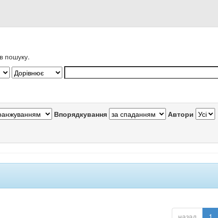
в пошуку.
Впорядкування
Автори
назад
1