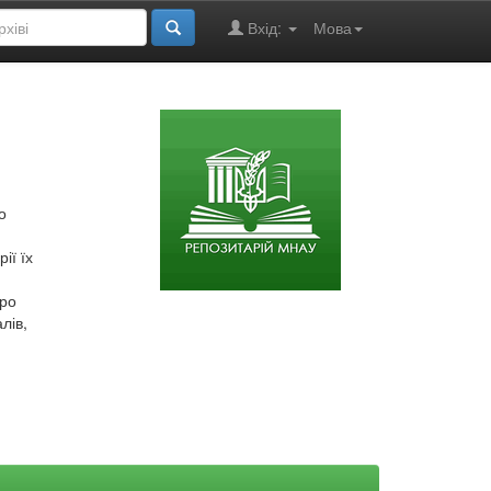
Вхід:
Мова
о
ії їх
про
лів,