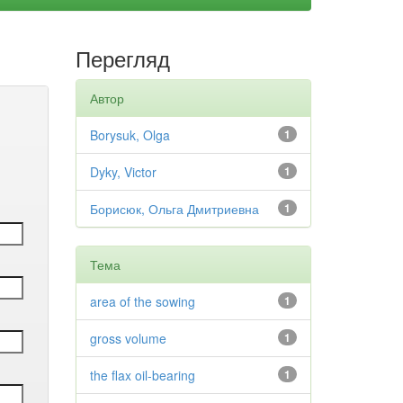
Перегляд
Автор
Borysuk, Olga
1
Dyky, Victor
1
Борисюк, Ольга Дмитриевна
1
Тема
area of the sowing
1
gross volume
1
the flax oil-bearing
1