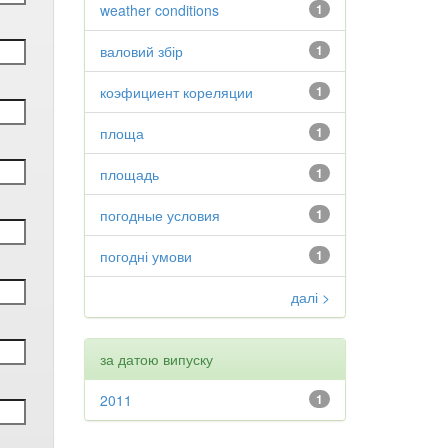
weather conditions
1
валовий збір
1
коэфициент кореляции
1
площа
1
площадь
1
погодные условия
1
погодні умови
1
далі >
за датою випуску
2011
1