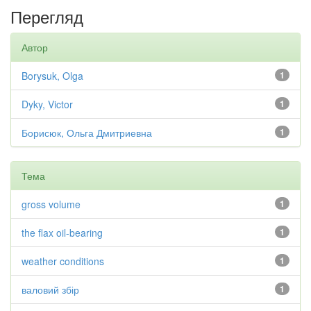
Перегляд
Автор
Borysuk, Olga
1
Dyky, Victor
1
Борисюк, Ольга Дмитриевна
1
Тема
gross volume
1
the flax oil-bearing
1
weather conditions
1
валовий збір
1