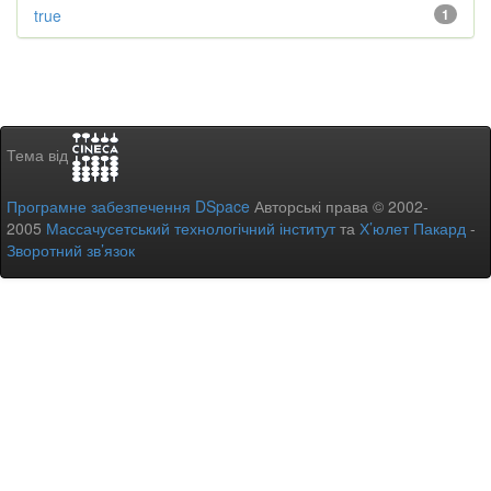
true
1
Тема від
Програмне забезпечення DSpace
Авторські права © 2002-
2005
Массачусетський технологічний інститут
та
Х’юлет Пакард
-
Зворотний зв’язок