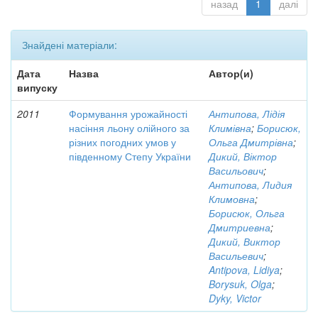
назад
1
далі
Знайдені матеріали:
Дата
Назва
Автор(и)
випуску
2011
Формування урожайності
Антипова, Лідія
насіння льону олійного за
Климівна
;
Борисюк,
різних погодних умов у
Ольга Дмитрівна
;
південному Степу України
Дикий, Віктор
Васильович
;
Антипова, Лидия
Климовна
;
Борисюк, Ольга
Дмитриевна
;
Дикий, Виктор
Васильевич
;
Antipova, Lidiya
;
Borysuk, Olga
;
Dyky, Victor