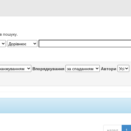
в пошуку.
Впорядкування
Автори
назад
1