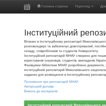
Головна сторінка
Перегляд
Дов
Skip
navigation
Інституційний репоз
Вітаємо в Інституційному репозитарії Миколаївського
розповсюджує та забезпечує довготривалий, постійн
складу, співробітників та студентів Університету.
Інституційний репозитарій МНАУ створено для пошир
користувачів (науковців, студентів, викладачів України
Фахівцями бібліотеки МНАУ розроблено документи, 
інституційний репозитарій Миколаївського національ
наданих для розміщення в Інституційному репозита
Положення про репозитарій МНАУ
Авторський договір
Вимоги до матеріалів
Інституційний репозитарій Миколаївського на