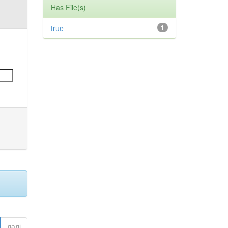
Has File(s)
true
1
далі