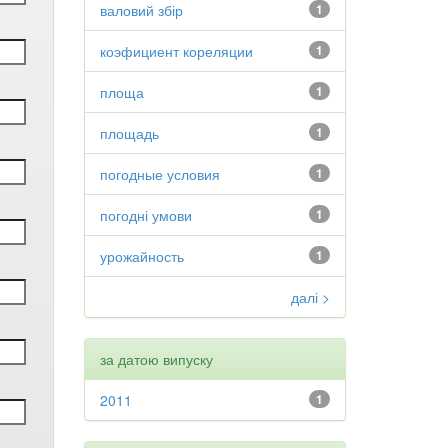
валовий збір
1
коэфициент кореляции
1
площа
1
площадь
1
погодные условия
1
погодні умови
1
урожайность
1
далі >
за датою випуску
2011
1