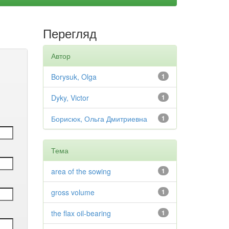
Перегляд
Автор
Borysuk, Olga
1
Dyky, Victor
1
Борисюк, Ольга Дмитриевна
1
Тема
area of the sowing
1
gross volume
1
the flax oil-bearing
1