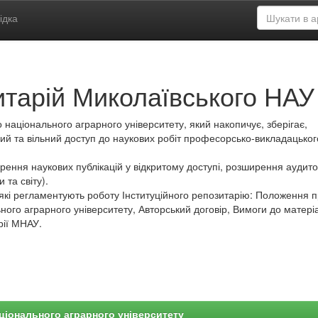
ідка
итарій Миколаївського НАУ
 національного аграрного університету, який накопичує, зберігає,
ий та вільний доступ до наукових робіт професорсько-викладацьког
ення наукових публікацій у відкритому доступі, розширення аудитор
 та світу).
які регламентують роботу Інституційного репозитарію: Положення 
ного аграрного університету, Авторський договір, Вимоги до матеріа
рії МНАУ.
ціонального аграрного університету