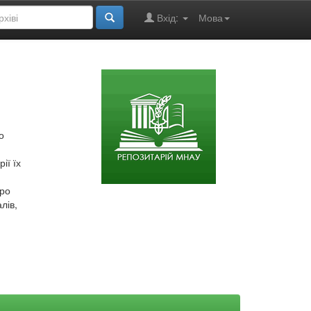
Вхід:
Мова
о
ії їх
про
лів,