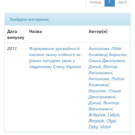
назад
1
далі
Знайдені матеріали:
Дата
Назва
Автор(и)
випуску
2011
Формування урожайності
Антипова, Лідія
насіння льону олійного за
Климівна
;
Борисюк,
різних погодних умов у
Ольга Дмитрівна
;
південному Степу України
Дикий, Віктор
Васильович
;
Антипова, Лидия
Климовна
;
Борисюк, Ольга
Дмитриевна
;
Дикий, Виктор
Васильевич
;
Antipova, Lidiya
;
Borysuk, Olga
;
Dyky, Victor