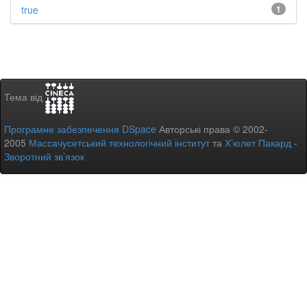
true
1
Тема від
Програмне забезпечення DSpace
Авторські права © 2002-
2005
Массачусетський технологічний інститут
та
Х’юлет Пакард
-
Зворотний зв’язок