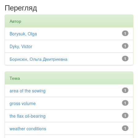
Перегляд
Автор
Borysuk, Olga
1
Dyky, Victor
1
Борисюк, Ольга Дмитриевна
1
Тема
area of the sowing
1
gross volume
1
the flax oil-bearing
1
weather conditions
1