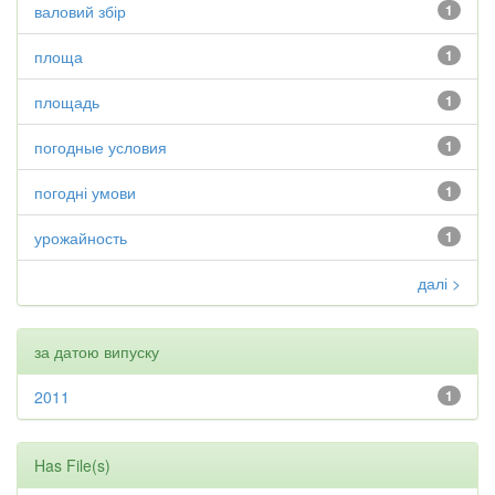
валовий збір
1
площа
1
площадь
1
погодные условия
1
погодні умови
1
урожайность
1
далі >
за датою випуску
2011
1
Has File(s)