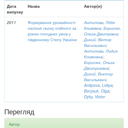
Дата
Назва
Автор(и)
випуску
2011
Формування урожайності
Антипова, Лідія
насіння льону олійного за
Климівна
;
Борисюк,
різних погодних умов у
Ольга Дмитрівна
;
південному Степу України
Дикий, Віктор
Васильович
;
Антипова, Лидия
Климовна
;
Борисюк, Ольга
Дмитриевна
;
Дикий, Виктор
Васильевич
;
Antipova, Lidiya
;
Borysuk, Olga
;
Dyky, Victor
Перегляд
Автор