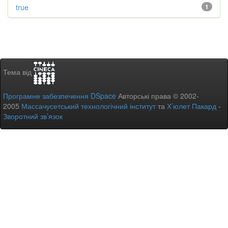
true
1
Тема від
Програмне забезпечення DSpace
Авторські права © 2002-
2005
Массачусетський технологічний інститут
та
Х’юлет Пакард
-
Зворотний зв’язок