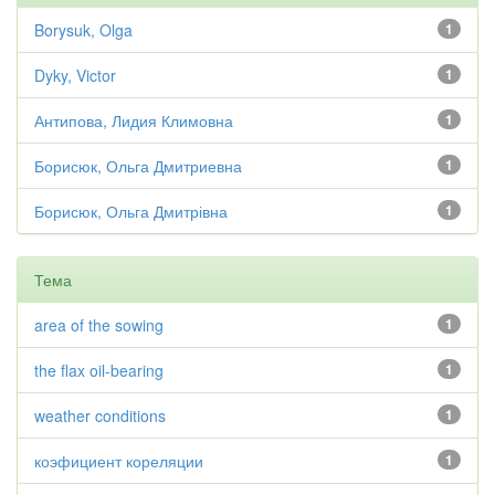
Borysuk, Olga
1
Dyky, Victor
1
Антипова, Лидия Климовна
1
Борисюк, Ольга Дмитриевна
1
Борисюк, Ольга Дмитрівна
1
Тема
area of the sowing
1
the flax oil-bearing
1
weather conditions
1
коэфициент кореляции
1