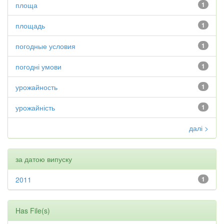
площа
1
площадь
1
погодные условия
1
погодні умови
1
урожайность
1
урожайність
1
далі >
за датою випуску
2011
1
Has File(s)