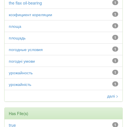
the flax oil-bearing
1
коэфициент кореляции
1
площа
1
площадь
1
погодные условия
1
погодні умови
1
урожайность
1
урожайність
1
далі >
Has File(s)
true
1