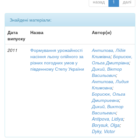
назад
1
далі
Знайдені матеріали:
Дата
Назва
Автор(и)
випуску
2011
Формування урожайності
Антипова, Лідія
насіння льону олійного за
Климівна
;
Борисюк,
різних погодних умов у
Ольга Дмитрівна
;
південному Степу України
Дикий, Віктор
Васильович
;
Антипова, Лидия
Климовна
;
Борисюк, Ольга
Дмитриевна
;
Дикий, Виктор
Васильевич
;
Antipova, Lidiya
;
Borysuk, Olga
;
Dyky, Victor