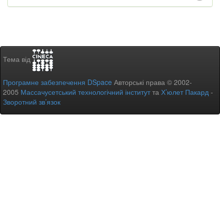
Тема від
Програмне забезпечення DSpace
Авторські права © 2002-
2005
Массачусетський технологічний інститут
та
Х’юлет Пакард
-
Зворотний зв’язок