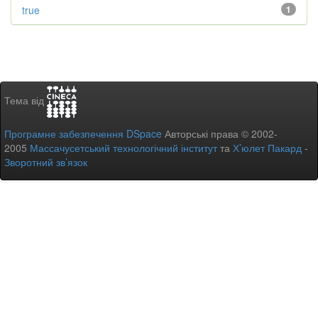
true
1
Тема від
Програмне забезпечення DSpace
Авторські права © 2002-
2005
Массачусетський технологічний інститут
та
Х’юлет Пакард
-
Зворотний зв’язок