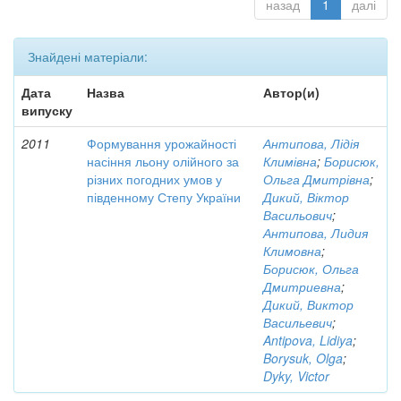
назад
1
далі
Знайдені матеріали:
Дата
Назва
Автор(и)
випуску
2011
Формування урожайності
Антипова, Лідія
насіння льону олійного за
Климівна
;
Борисюк,
різних погодних умов у
Ольга Дмитрівна
;
південному Степу України
Дикий, Віктор
Васильович
;
Антипова, Лидия
Климовна
;
Борисюк, Ольга
Дмитриевна
;
Дикий, Виктор
Васильевич
;
Antipova, Lidiya
;
Borysuk, Olga
;
Dyky, Victor