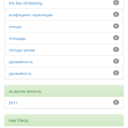
the flax oil-bearing
1
коэфициент кореляции
1
площа
1
площадь
1
погодні умови
1
урожайность
1
урожайність
1
за датою випуску
2011
1
Has File(s)