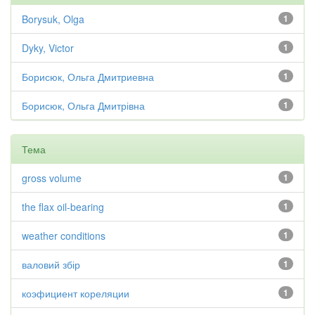
Borysuk, Olga
1
Dyky, Victor
1
Борисюк, Ольга Дмитриевна
1
Борисюк, Ольга Дмитрівна
1
Тема
gross volume
1
the flax oil-bearing
1
weather conditions
1
валовий збір
1
коэфициент кореляции
1