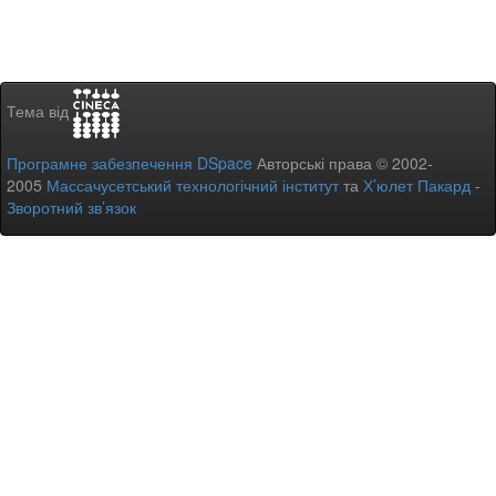
Тема від
Програмне забезпечення DSpace
Авторські права © 2002-
2005
Массачусетський технологічний інститут
та
Х’юлет Пакард
-
Зворотний зв’язок