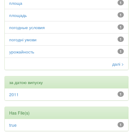
площа
1
площадь
1
погодные условия
1
погодні умови
1
урожайность
1
далі >
за датою випуску
2011
1
Has File(s)
true
1