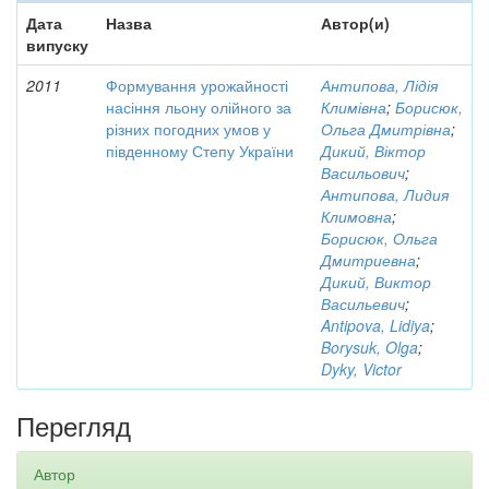
Дата
Назва
Автор(и)
випуску
2011
Формування урожайності
Антипова, Лідія
насіння льону олійного за
Климівна
;
Борисюк,
різних погодних умов у
Ольга Дмитрівна
;
південному Степу України
Дикий, Віктор
Васильович
;
Антипова, Лидия
Климовна
;
Борисюк, Ольга
Дмитриевна
;
Дикий, Виктор
Васильевич
;
Antipova, Lidiya
;
Borysuk, Olga
;
Dyky, Victor
Перегляд
Автор