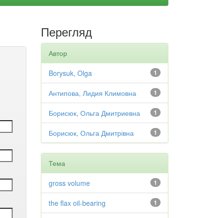
Перегляд
Автор
Borysuk, Olga
1
Антипова, Лидия Климовна
1
Борисюк, Ольга Дмитриевна
1
Борисюк, Ольга Дмитрівна
1
Тема
gross volume
1
the flax oil-bearing
1