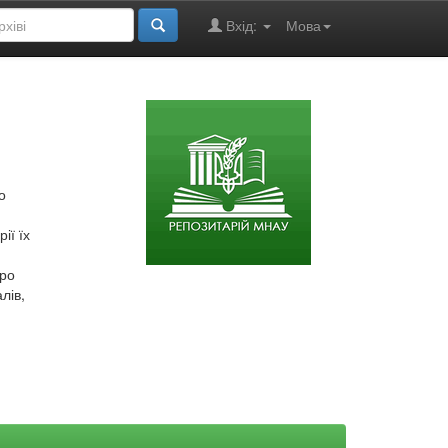
Вхід:
Мова
о
ії їх
про
лів,