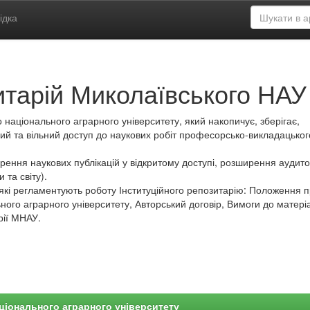
ідка
итарій Миколаївського НАУ
 національного аграрного університету, який накопичує, зберігає,
ий та вільний доступ до наукових робіт професорсько-викладацьког
ення наукових публікацій у відкритому доступі, розширення аудитор
 та світу).
які регламентують роботу Інституційного репозитарію: Положення 
ного аграрного університету, Авторський договір, Вимоги до матеріа
рії МНАУ.
ціонального аграрного університету