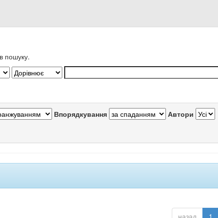
в пошуку.
Впорядкування
Автори
назад
1