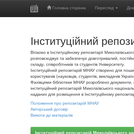
Головна сторінка
Перегляд
Дов
Skip
navigation
Інституційний репоз
Вітаємо в Інституційному репозитарії Миколаївського
розповсюджує та забезпечує довготривалий, постійн
складу, співробітників та студентів Університету.
Інституційний репозитарій МНАУ створено для пошир
користувачів (науковців, студентів, викладачів України
Фахівцями бібліотеки МНАУ розроблено документи, 
інституційний репозитарій Миколаївського національ
наданих для розміщення в Інституційному репозита
Положення про репозитарій МНАУ
Авторський договір
Вимоги до матеріалів
Інституційний репозитарій Миколаївського на