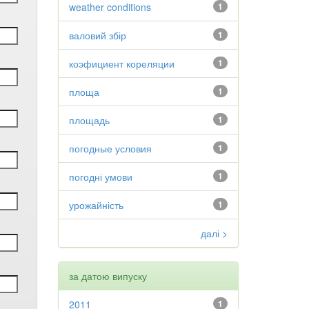
weather conditions
1
валовий збір
1
коэфициент кореляции
1
площа
1
площадь
1
погодные условия
1
погодні умови
1
урожайність
1
далі >
за датою випуску
2011
1