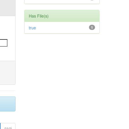
Has File(s)
true
1
далі