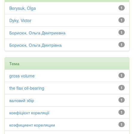
Borysuk, Olga
1
Dyky, Victor
1
Борисюк, Ольга Дмитриевна
1
Борисюк, Ольга Дмитрівна
1
Тема
gross volume
1
the flax oil-bearing
1
валовий збір
1
коефіцієнт кореляції
1
коэфициент кореляции
1