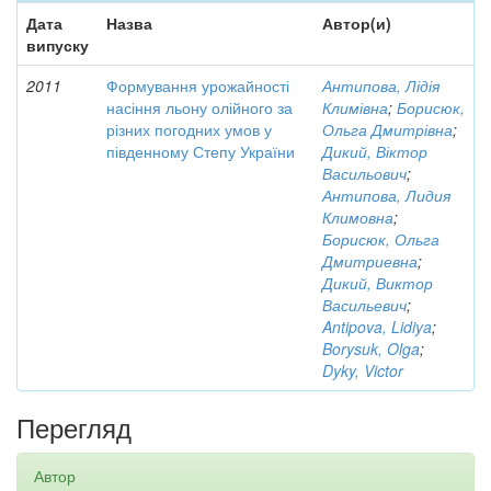
Дата
Назва
Автор(и)
випуску
2011
Формування урожайності
Антипова, Лідія
насіння льону олійного за
Климівна
;
Борисюк,
різних погодних умов у
Ольга Дмитрівна
;
південному Степу України
Дикий, Віктор
Васильович
;
Антипова, Лидия
Климовна
;
Борисюк, Ольга
Дмитриевна
;
Дикий, Виктор
Васильевич
;
Antipova, Lidiya
;
Borysuk, Olga
;
Dyky, Victor
Перегляд
Автор