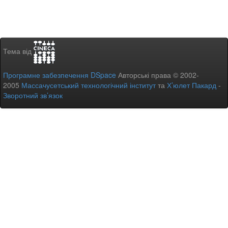
Тема від
Програмне забезпечення DSpace
Авторські права © 2002-
2005
Массачусетський технологічний інститут
та
Х’юлет Пакард
-
Зворотний зв’язок