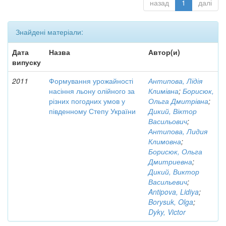
назад
1
далі
Знайдені матеріали:
Дата
Назва
Автор(и)
випуску
2011
Формування урожайності
Антипова, Лідія
насіння льону олійного за
Климівна
;
Борисюк,
різних погодних умов у
Ольга Дмитрівна
;
південному Степу України
Дикий, Віктор
Васильович
;
Антипова, Лидия
Климовна
;
Борисюк, Ольга
Дмитриевна
;
Дикий, Виктор
Васильевич
;
Antipova, Lidiya
;
Borysuk, Olga
;
Dyky, Victor