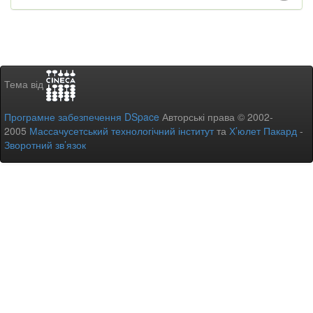
Тема від
Програмне забезпечення DSpace
Авторські права © 2002-
2005
Массачусетський технологічний інститут
та
Х’юлет Пакард
-
Зворотний зв’язок