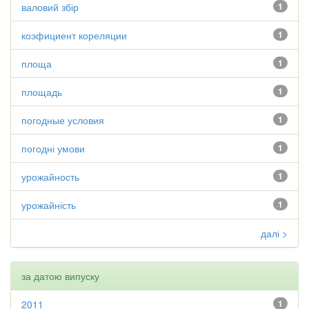
валовий збір
1
коэфициент кореляции
1
площа
1
площадь
1
погодные условия
1
погодні умови
1
урожайность
1
урожайність
1
далі >
за датою випуску
2011
1