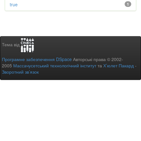
true
1
Тема від
Програмне забезпечення DSpace
Авторські права © 2002-
2005
Массачусетський технологічний інститут
та
Х’юлет Пакард
-
Зворотний зв’язок