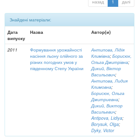
назад
1
далі
Знайдені матеріали:
Дата
Назва
Автор(и)
випуску
2011
Формування урожайності
Антипова, Лідія
насіння льону олійного за
Климівна
;
Борисюк,
різних погодних умов у
Ольга Дмитрівна
;
південному Степу України
Дикий, Віктор
Васильович
;
Антипова, Лидия
Климовна
;
Борисюк, Ольга
Дмитриевна
;
Дикий, Виктор
Васильевич
;
Antipova, Lidiya
;
Borysuk, Olga
;
Dyky, Victor