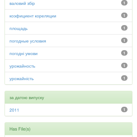
валовий збір
1
коэфициент кореляции
1
площадь
1
погодные условия
1
погодні умови
1
урожайность
1
урожайність
1
за датою випуску
2011
1
Has File(s)