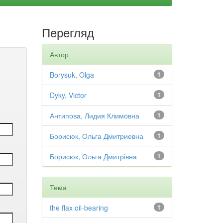
Перегляд
Автор
Borysuk, Olga
1
Dyky, Victor
1
Антипова, Лидия Климовна
1
Борисюк, Ольга Дмитриевна
1
Борисюк, Ольга Дмитрівна
1
Тема
the flax oil-bearing
1