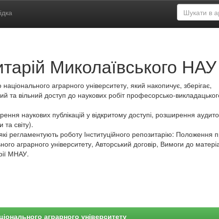
ідка
итарій Миколаївського НАУ
 національного аграрного університету, який накопичує, зберігає,
ий та вільний доступ до наукових робіт професорсько-викладацьког
ення наукових публікацій у відкритому доступі, розширення аудитор
 та світу).
які регламентують роботу Інституційного репозитарію: Положення 
ного аграрного університету, Авторський договір, Вимоги до матеріа
рії МНАУ.
ціонального аграрного університету