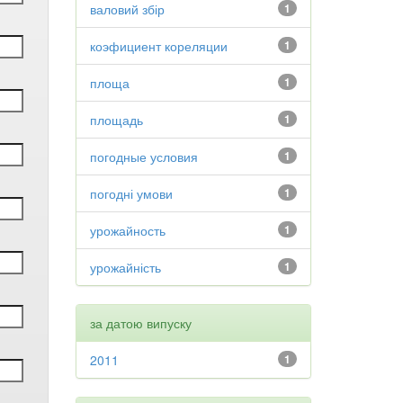
валовий збір
1
коэфициент кореляции
1
площа
1
площадь
1
погодные условия
1
погодні умови
1
урожайность
1
урожайність
1
за датою випуску
2011
1