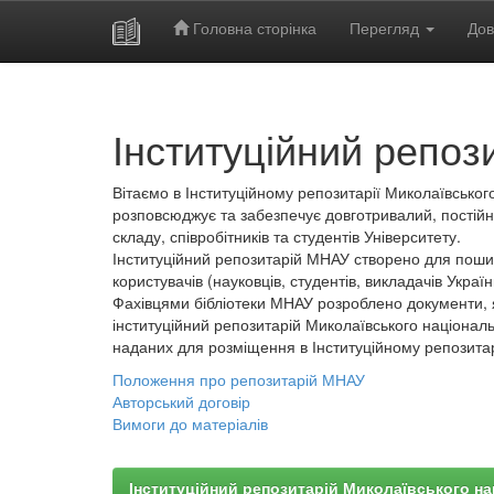
Головна сторінка
Перегляд
Дов
Skip
navigation
Інституційний репоз
Вітаємо в Інституційному репозитарії Миколаївського
розповсюджує та забезпечує довготривалий, постійн
складу, співробітників та студентів Університету.
Інституційний репозитарій МНАУ створено для пошир
користувачів (науковців, студентів, викладачів України
Фахівцями бібліотеки МНАУ розроблено документи, 
інституційний репозитарій Миколаївського національ
наданих для розміщення в Інституційному репозита
Положення про репозитарій МНАУ
Авторський договір
Вимоги до матеріалів
Інституційний репозитарій Миколаївського на