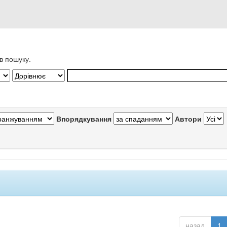
в пошуку.
Впорядкування
Автори
назад
1