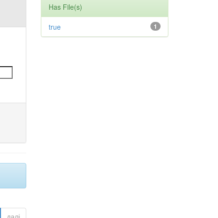
Has File(s)
true
1
далі