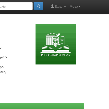
Вхід:
Мова
о
ії їх
про
лів,