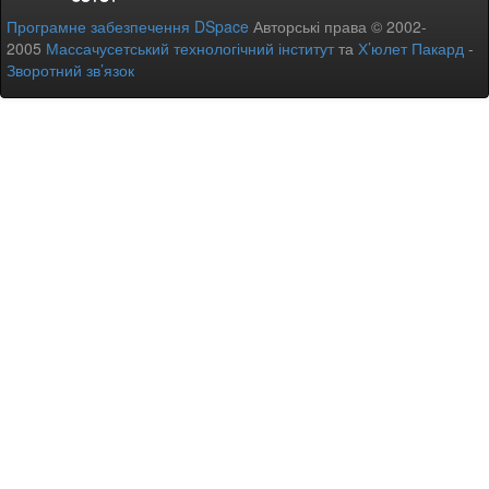
Програмне забезпечення DSpace
Авторські права © 2002-
2005
Массачусетський технологічний інститут
та
Х’юлет Пакард
-
Зворотний зв’язок