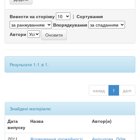
Вивести на сторінку
|
Сортування
Впорядкування
Автори
Результати 1-1 зі 1.
назад
1
далі
Знайдені матеріали:
Дата
Назва
Автор(и)
випуску
2011
Формування урожайності
Антипова, Лідія