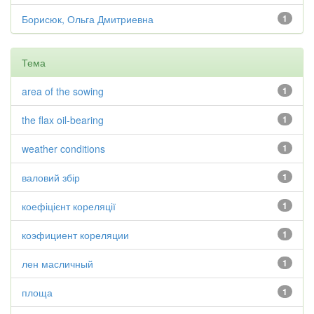
Борисюк, Ольга Дмитриевна
1
Тема
area of the sowing
1
the flax oil-bearing
1
weather conditions
1
валовий збір
1
коефіцієнт кореляції
1
коэфициент кореляции
1
лен масличный
1
площа
1