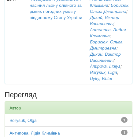
насіння льону олійного за
Климівна
;
Борисюк,
різних погодних умов у
Ольга Дмитрівна
;
південному Степу України
Дикий, Віктор
Васильович
;
Антипова, Лидия
Климовна
;
Борисюк, Ольга
Дмитриевна
;
Дикий, Виктор
Васильевич
;
Antipova, Lidiya
;
Borysuk, Olga
;
Dyky, Victor
Перегляд
Автор
Borysuk, Olga
1
Антипова, Лідія Климівна
1