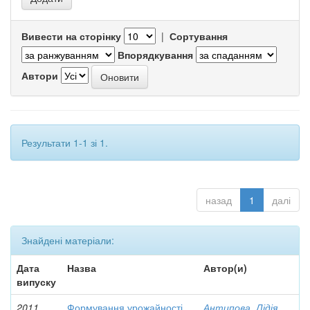
Вивести на сторінку
|
Сортування
Впорядкування
Автори
Результати 1-1 зі 1.
назад
1
далі
Знайдені матеріали:
Дата
Назва
Автор(и)
випуску
2011
Формування урожайності
Антипова, Лідія