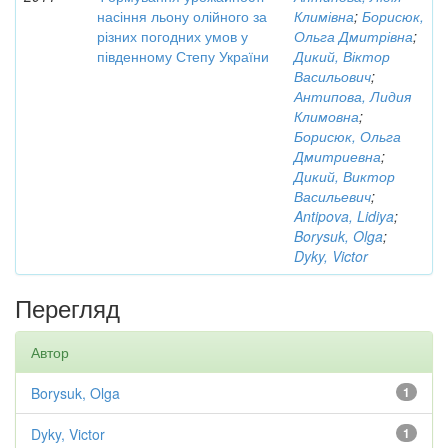
насіння льону олійного за
Климівна
;
Борисюк,
різних погодних умов у
Ольга Дмитрівна
;
південному Степу України
Дикий, Віктор
Васильович
;
Антипова, Лидия
Климовна
;
Борисюк, Ольга
Дмитриевна
;
Дикий, Виктор
Васильевич
;
Antipova, Lidiya
;
Borysuk, Olga
;
Dyky, Victor
Перегляд
Автор
Borysuk, Olga
1
Dyky, Victor
1