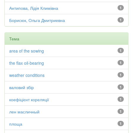
Антипова, Лідія Климівна
1
Борисюк, Ольга Дмитриевна
1
Тема
area of the sowing
1
the flax oil-bearing
1
weather conditions
1
валовий збір
1
коефіцієнт кореляції
1
лен масличный
1
площа
1