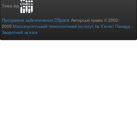
Тема від
Програмне забезпечення DSpace
Авторські права © 2002-
2005
Массачусетський технологічний інститут
та
Х’юлет Пакард
-
Зворотний зв’язок