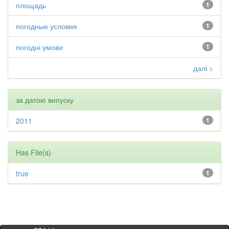
площадь
1
погодные условия
1
погодні умови
1
далі >
за датою випуску
2011
1
Has File(s)
true
1