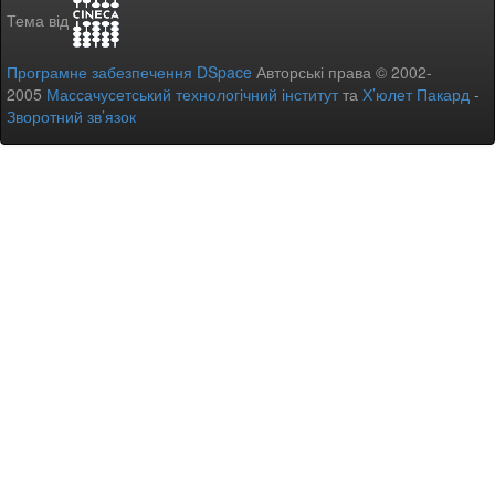
Тема від
Програмне забезпечення DSpace
Авторські права © 2002-
2005
Массачусетський технологічний інститут
та
Х’юлет Пакард
-
Зворотний зв’язок