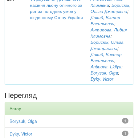
насіння льону олійного за
Климівна
;
Борисюк,
різних погодних умов у
Ольга Дмитрівна
;
південному Степу України
Дикий, Віктор
Васильович
;
Антипова, Лидия
Климовна
;
Борисюк, Ольга
Дмитриевна
;
Дикий, Виктор
Васильевич
;
Antipova, Lidiya
;
Borysuk, Olga
;
Dyky, Victor
Перегляд
Автор
Borysuk, Olga
1
Dyky, Victor
1