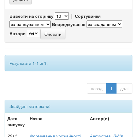
Вивести на сторінку
|
Сортування
Впорядкування
Автори
Результати 1-1 зі 1.
назад
1
далі
Знайдені матеріали:
Дата
Назва
Автор(и)
випуску
2011
Формування урожайності
Антипова, Лідія