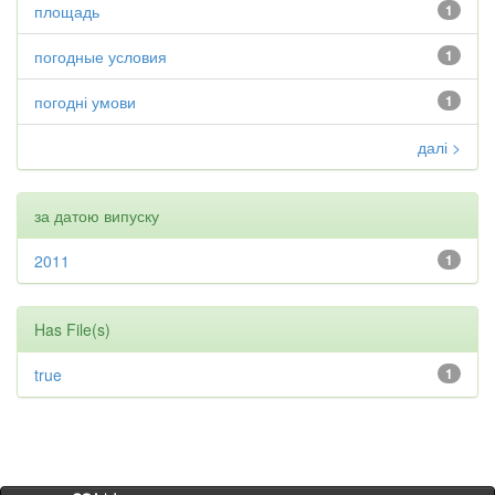
площадь
1
погодные условия
1
погодні умови
1
далі >
за датою випуску
2011
1
Has File(s)
true
1