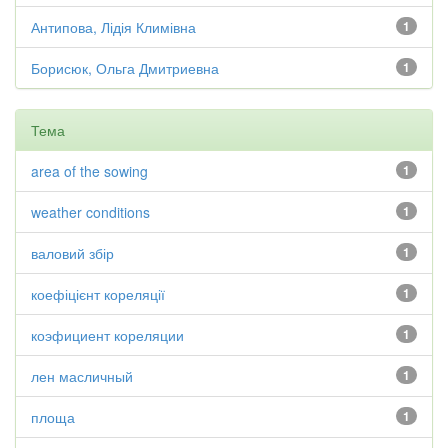
Антипова, Лідія Климівна
1
Борисюк, Ольга Дмитриевна
1
Тема
area of the sowing
1
weather conditions
1
валовий збір
1
коефіцієнт кореляції
1
коэфициент кореляции
1
лен масличный
1
площа
1