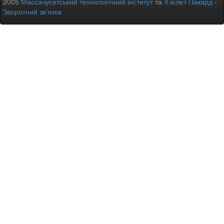
2005
Массачусетський технологічний інститут
та
Х’юлет Пакард
-
Зворотний зв’язок