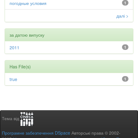
погодные условия
1
далі >
за датою випуску
2011
1
Has File(s)
true
1
Тема від
Програмне забезпечення DSpace
Авторські права © 2002-