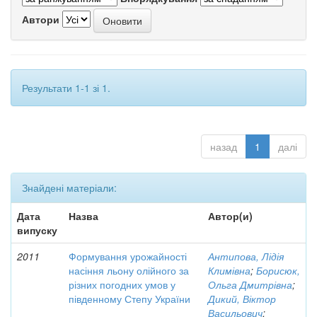
Автори
Результати 1-1 зі 1.
назад
1
далі
Знайдені матеріали:
Дата
Назва
Автор(и)
випуску
2011
Формування урожайності
Антипова, Лідія
насіння льону олійного за
Климівна
;
Борисюк,
різних погодних умов у
Ольга Дмитрівна
;
південному Степу України
Дикий, Віктор
Васильович
;