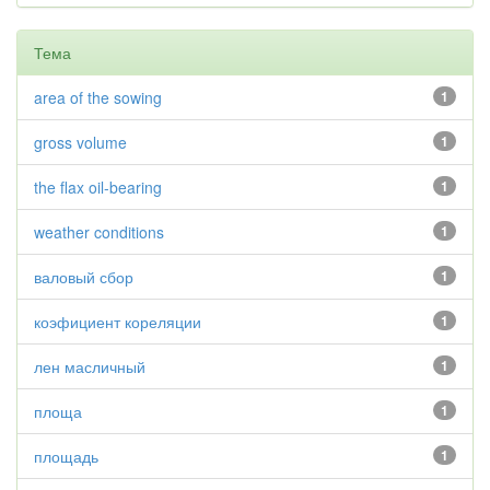
Тема
area of the sowing
1
gross volume
1
the flax oil-bearing
1
weather conditions
1
валовый сбор
1
коэфициент кореляции
1
лен масличный
1
площа
1
площадь
1