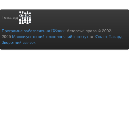
Тема від
Програмне забезпечення DSpace
Авторські права © 2002-
2005
Массачусетський технологічний інститут
та
Х’юлет Пакард
-
Зворотний зв’язок