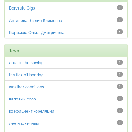
Borysuk, Olga
1
Антипова, Лидия Климовна
1
Борисюк, Ольга Дмитриевна
1
Тема
area of the sowing
1
the flax oil-bearing
1
weather conditions
1
валовый сбор
1
коэфициент кореляции
1
лен масличный
1