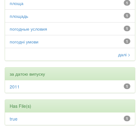
площа
1
площадь
1
погодные условия
1
погодні умови
1
далі >
за датою випуску
2011
1
Has File(s)
true
1