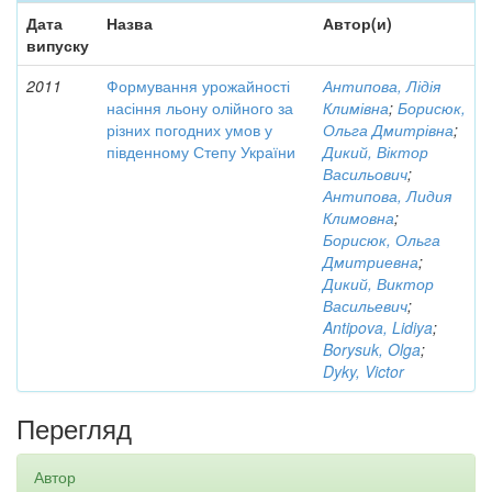
Дата
Назва
Автор(и)
випуску
2011
Формування урожайності
Антипова, Лідія
насіння льону олійного за
Климівна
;
Борисюк,
різних погодних умов у
Ольга Дмитрівна
;
південному Степу України
Дикий, Віктор
Васильович
;
Антипова, Лидия
Климовна
;
Борисюк, Ольга
Дмитриевна
;
Дикий, Виктор
Васильевич
;
Antipova, Lidiya
;
Borysuk, Olga
;
Dyky, Victor
Перегляд
Автор