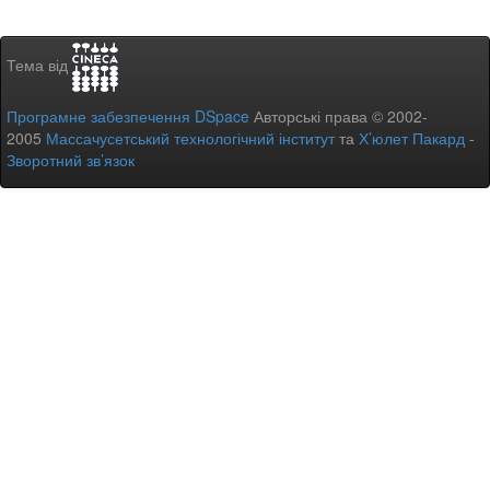
Тема від
Програмне забезпечення DSpace
Авторські права © 2002-
2005
Массачусетський технологічний інститут
та
Х’юлет Пакард
-
Зворотний зв’язок