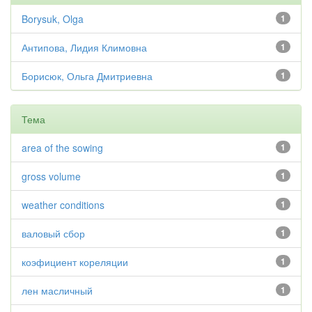
Borysuk, Olga
1
Антипова, Лидия Климовна
1
Борисюк, Ольга Дмитриевна
1
Тема
area of the sowing
1
gross volume
1
weather conditions
1
валовый сбор
1
коэфициент кореляции
1
лен масличный
1