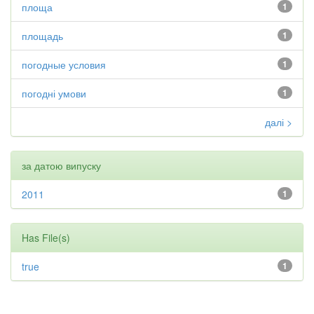
площа
1
площадь
1
погодные условия
1
погодні умови
1
далі >
за датою випуску
2011
1
Has File(s)
true
1