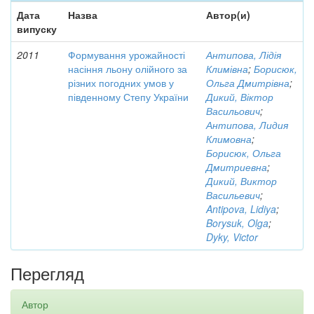
Дата
Назва
Автор(и)
випуску
2011
Формування урожайності
Антипова, Лідія
насіння льону олійного за
Климівна
;
Борисюк,
різних погодних умов у
Ольга Дмитрівна
;
південному Степу України
Дикий, Віктор
Васильович
;
Антипова, Лидия
Климовна
;
Борисюк, Ольга
Дмитриевна
;
Дикий, Виктор
Васильевич
;
Antipova, Lidiya
;
Borysuk, Olga
;
Dyky, Victor
Перегляд
Автор