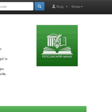
Вхід:
Мова
о
ії їх
про
лів,