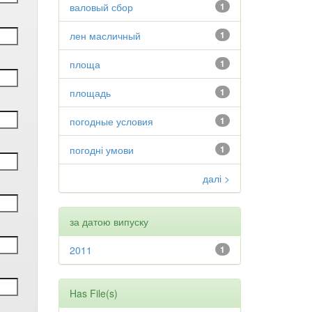
валовый сбор
1
лен масличный
1
площа
1
площадь
1
погодные условия
1
погодні умови
1
далі >
за датою випуску
2011
1
Has File(s)