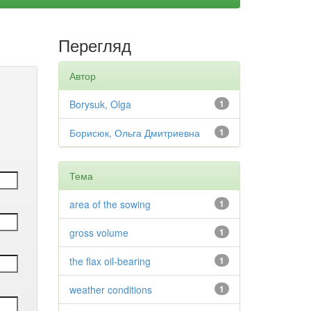
Перегляд
Автор
Borysuk, Olga
1
Борисюк, Ольга Дмитриевна
1
Тема
area of the sowing
1
gross volume
1
the flax oil-bearing
1
weather conditions
1