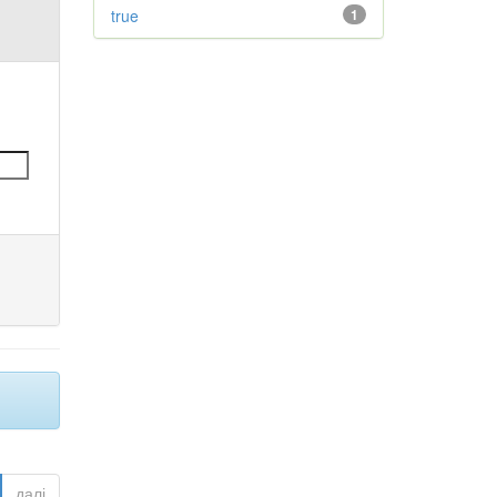
true
1
далі