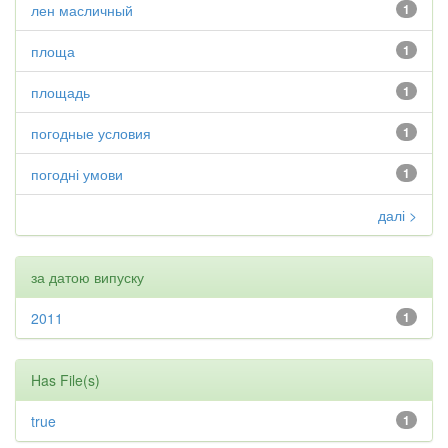
лен масличный
1
площа
1
площадь
1
погодные условия
1
погодні умови
1
далі >
за датою випуску
2011
1
Has File(s)
true
1