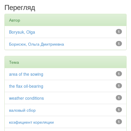
Перегляд
Автор
Borysuk, Olga
1
Борисюк, Ольга Дмитриевна
1
Тема
area of the sowing
1
the flax oil-bearing
1
weather conditions
1
валовый сбор
1
коэфициент кореляции
1