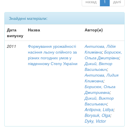
назад
1
далі
Знайдені матеріали:
Дата
Назва
Автор(и)
випуску
2011
Формування урожайності
Антипова, Лідія
насіння льону олійного за
Климівна
;
Борисюк,
різних погодних умов у
Ольга Дмитрівна
;
південному Степу України
Дикий, Віктор
Васильович
;
Антипова, Лидия
Климовна
;
Борисюк, Ольга
Дмитриевна
;
Дикий, Виктор
Васильевич
;
Antipova, Lidiya
;
Borysuk, Olga
;
Dyky, Victor