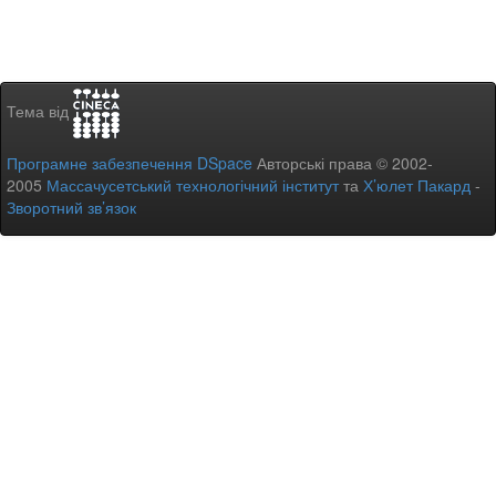
Тема від
Програмне забезпечення DSpace
Авторські права © 2002-
2005
Массачусетський технологічний інститут
та
Х’юлет Пакард
-
Зворотний зв’язок