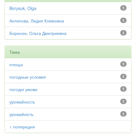
Borysuk, Olga
1
Антипова, Лидия Климовна
1
Борисюк, Ольга Дмитриевна
1
Тема
площа
1
погодные условия
1
погодні умови
1
урожайность
1
урожайність
1
< попередня