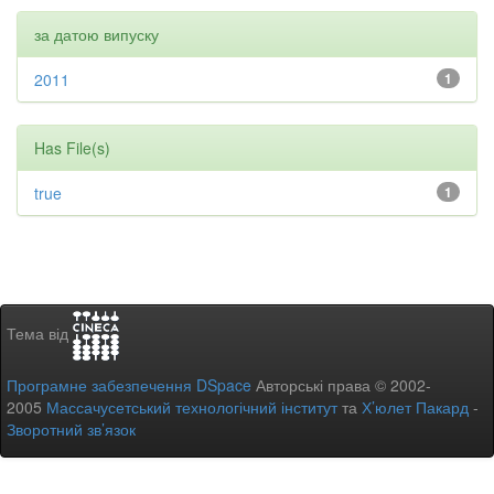
за датою випуску
2011
1
Has File(s)
true
1
Тема від
Програмне забезпечення DSpace
Авторські права © 2002-
2005
Массачусетський технологічний інститут
та
Х’юлет Пакард
-
Зворотний зв’язок