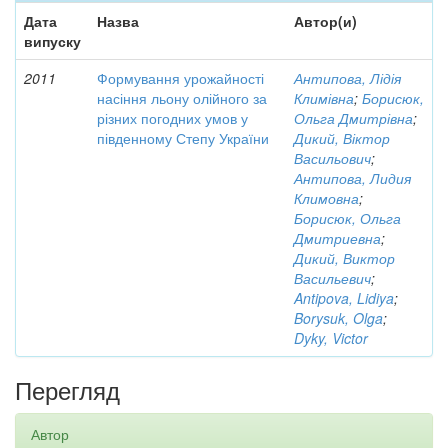
Дата
Назва
Автор(и)
випуску
2011
Формування урожайності
Антипова, Лідія
насіння льону олійного за
Климівна
;
Борисюк,
різних погодних умов у
Ольга Дмитрівна
;
південному Степу України
Дикий, Віктор
Васильович
;
Антипова, Лидия
Климовна
;
Борисюк, Ольга
Дмитриевна
;
Дикий, Виктор
Васильевич
;
Antipova, Lidiya
;
Borysuk, Olga
;
Dyky, Victor
Перегляд
Автор