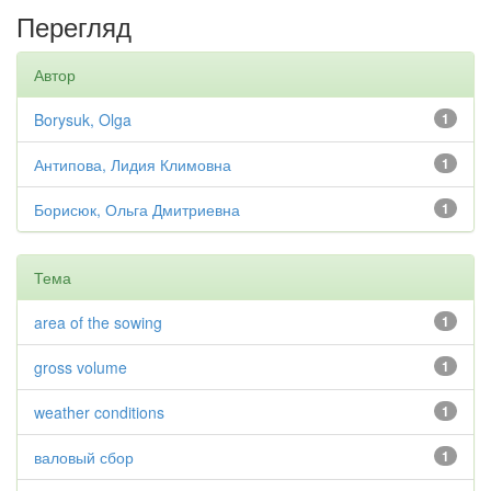
Перегляд
Автор
Borysuk, Olga
1
Антипова, Лидия Климовна
1
Борисюк, Ольга Дмитриевна
1
Тема
area of the sowing
1
gross volume
1
weather conditions
1
валовый сбор
1