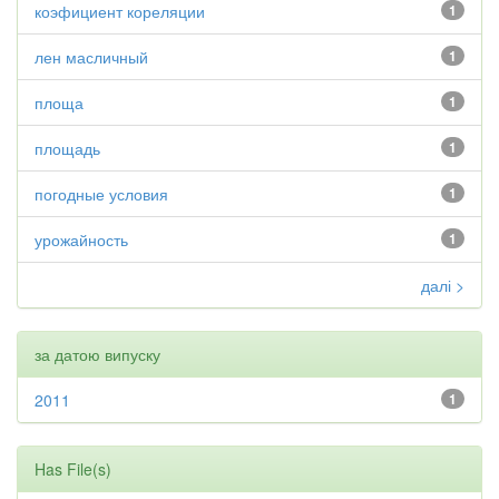
коэфициент кореляции
1
лен масличный
1
площа
1
площадь
1
погодные условия
1
урожайность
1
далі >
за датою випуску
2011
1
Has File(s)