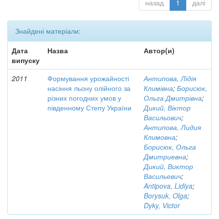
назад
1
далі
Знайдені матеріали:
Дата
Назва
Автор(и)
випуску
2011
Формування урожайності
Антипова, Лідія
насіння льону олійного за
Климівна
;
Борисюк,
різних погодних умов у
Ольга Дмитрівна
;
південному Степу України
Дикий, Віктор
Васильович
;
Антипова, Лидия
Климовна
;
Борисюк, Ольга
Дмитриевна
;
Дикий, Виктор
Васильевич
;
Antipova, Lidiya
;
Borysuk, Olga
;
Dyky, Victor