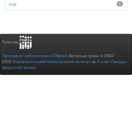
true
1
Тема від
Програмне забезпечення DSpace
Авторські права © 2002-
2005
Массачусетський технологічний інститут
та
Х’юлет Пакард
-
Зворотний зв’язок