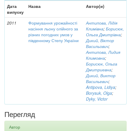
Дата
Назва
Автор(и)
випуску
2011
Формування урожайності
Антипова, Лідія
насіння льону олійного за
Климівна
;
Борисюк,
різних погодних умов у
Ольга Дмитрівна
;
південному Степу України
Дикий, Віктор
Васильович
;
Антипова, Лидия
Климовна
;
Борисюк, Ольга
Дмитриевна
;
Дикий, Виктор
Васильевич
;
Antipova, Lidiya
;
Borysuk, Olga
;
Dyky, Victor
Перегляд
Автор