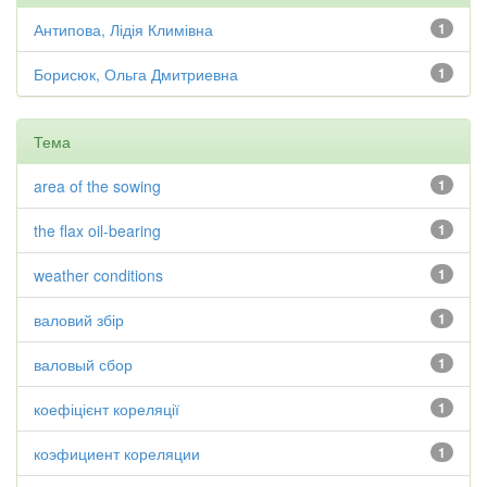
Антипова, Лідія Климівна
1
Борисюк, Ольга Дмитриевна
1
Тема
area of the sowing
1
the flax oil-bearing
1
weather conditions
1
валовий збір
1
валовый сбор
1
коефіцієнт кореляції
1
коэфициент кореляции
1