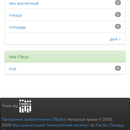
лен масличный
1
площа
1
площадь
1
далі >
Has File(s)
true
1
Тема від
Програмне забезпечення DSpace
Авторські права © 2002-
2005
Массачусетський технологічний інститут
та
Х’юлет Пакард
-