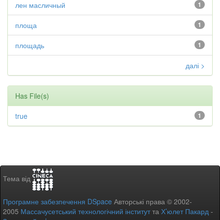
лен масличный
1
площа
1
площадь
1
далі >
Has File(s)
true
1
Тема від
Програмне забезпечення DSpace
Авторські права © 2002-
2005
Массачусетський технологічний інститут
та
Х’юлет Пакард
-