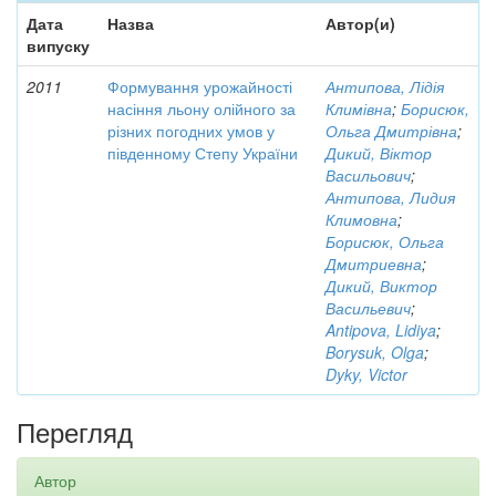
Дата
Назва
Автор(и)
випуску
2011
Формування урожайності
Антипова, Лідія
насіння льону олійного за
Климівна
;
Борисюк,
різних погодних умов у
Ольга Дмитрівна
;
південному Степу України
Дикий, Віктор
Васильович
;
Антипова, Лидия
Климовна
;
Борисюк, Ольга
Дмитриевна
;
Дикий, Виктор
Васильевич
;
Antipova, Lidiya
;
Borysuk, Olga
;
Dyky, Victor
Перегляд
Автор