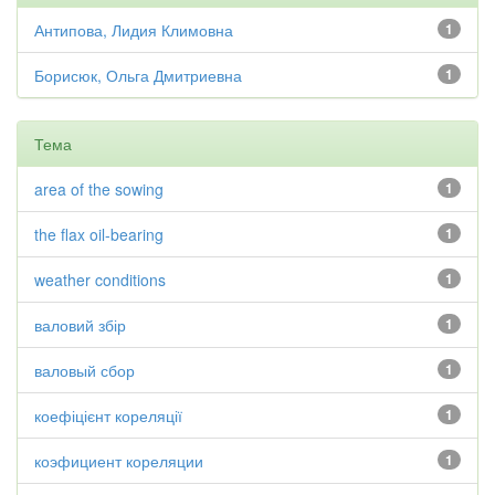
Антипова, Лидия Климовна
1
Борисюк, Ольга Дмитриевна
1
Тема
area of the sowing
1
the flax oil-bearing
1
weather conditions
1
валовий збір
1
валовый сбор
1
коефіцієнт кореляції
1
коэфициент кореляции
1