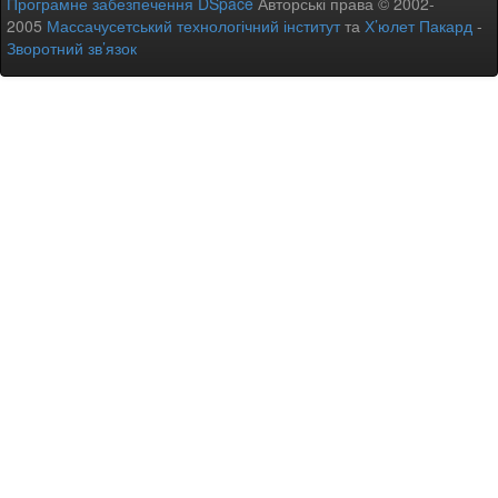
Програмне забезпечення DSpace
Авторські права © 2002-
2005
Массачусетський технологічний інститут
та
Х’юлет Пакард
-
Зворотний зв’язок