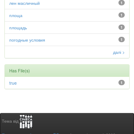
лен масличный
1
площа
1
площадь
1
погодные условия
1
далі >
Has File(s)
true
1
Тема від