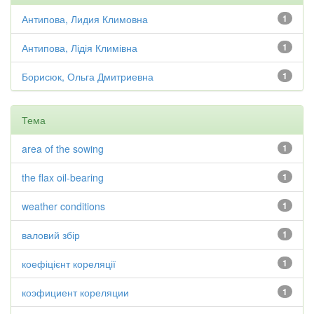
Антипова, Лидия Климовна
1
Антипова, Лідія Климівна
1
Борисюк, Ольга Дмитриевна
1
Тема
area of the sowing
1
the flax oil-bearing
1
weather conditions
1
валовий збір
1
коефіцієнт кореляції
1
коэфициент кореляции
1