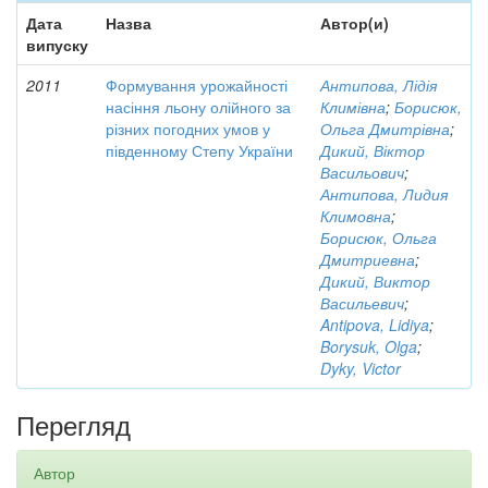
Дата
Назва
Автор(и)
випуску
2011
Формування урожайності
Антипова, Лідія
насіння льону олійного за
Климівна
;
Борисюк,
різних погодних умов у
Ольга Дмитрівна
;
південному Степу України
Дикий, Віктор
Васильович
;
Антипова, Лидия
Климовна
;
Борисюк, Ольга
Дмитриевна
;
Дикий, Виктор
Васильевич
;
Antipova, Lidiya
;
Borysuk, Olga
;
Dyky, Victor
Перегляд
Автор