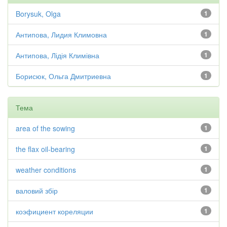
Borysuk, Olga
1
Антипова, Лидия Климовна
1
Антипова, Лідія Климівна
1
Борисюк, Ольга Дмитриевна
1
Тема
area of the sowing
1
the flax oil-bearing
1
weather conditions
1
валовий збір
1
коэфициент кореляции
1