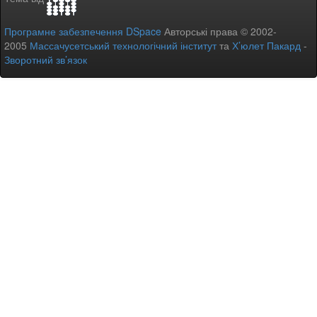
Програмне забезпечення DSpace
Авторські права © 2002-
2005
Массачусетський технологічний інститут
та
Х’юлет Пакард
-
Зворотний зв’язок