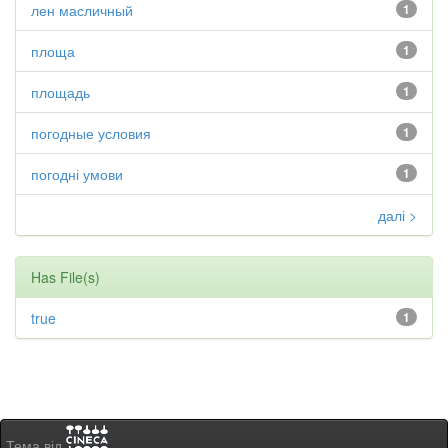
лен масличный
1
площа
1
площадь
1
погодные условия
1
погодні умови
1
далі >
Has File(s)
true
1
Тема від