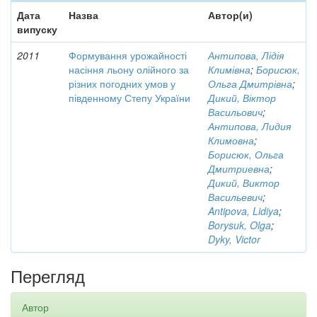
Дата
Назва
Автор(и)
випуску
2011
Формування урожайності
Антипова, Лідія
насіння льону олійного за
Климівна
;
Борисюк,
різних погодних умов у
Ольга Дмитрівна
;
південному Степу України
Дикий, Віктор
Васильович
;
Антипова, Лидия
Климовна
;
Борисюк, Ольга
Дмитриевна
;
Дикий, Виктор
Васильевич
;
Antipova, Lidiya
;
Borysuk, Olga
;
Dyky, Victor
Перегляд
Автор