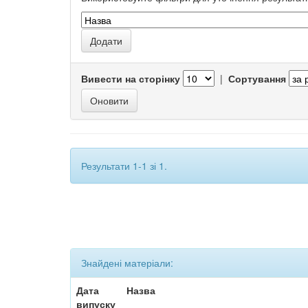
Вивести на сторінку
|
Сортування
Результати 1-1 зі 1.
Знайдені матеріали:
Дата
Назва
випуску