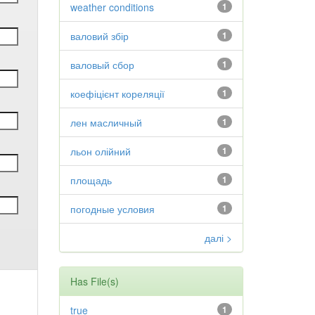
weather conditions
1
валовий збір
1
валовый сбор
1
коефіцієнт кореляції
1
лен масличный
1
льон олійний
1
площадь
1
погодные условия
1
далі >
Has File(s)
true
1