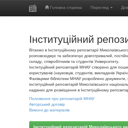
Головна сторінка
Перегляд
Дов
Skip
navigation
Інституційний репоз
Вітаємо в Інституційному репозитарії Миколаївського
розповсюджує та забезпечує довготривалий, постійн
складу, співробітників та студентів Університету.
Інституційний репозитарій МНАУ створено для пошир
користувачів (науковців, студентів, викладачів України
Фахівцями бібліотеки МНАУ розроблено документи, 
інституційний репозитарій Миколаївського національ
наданих для розміщення в Інституційному репозита
Положення про репозитарій МНАУ
Авторський договір
Вимоги до матеріалів
Інституційний репозитарій Миколаївського на