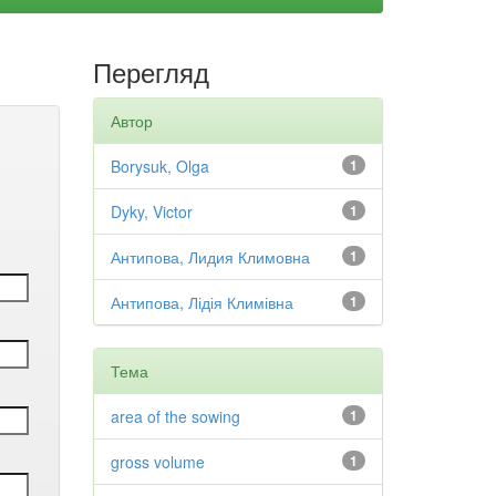
Перегляд
Автор
Borysuk, Olga
1
Dyky, Victor
1
Антипова, Лидия Климовна
1
Антипова, Лідія Климівна
1
Тема
area of the sowing
1
gross volume
1