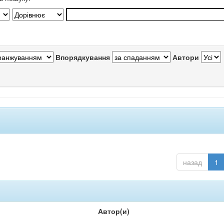
Впорядкування
Автори
назад
1
Автор(и)