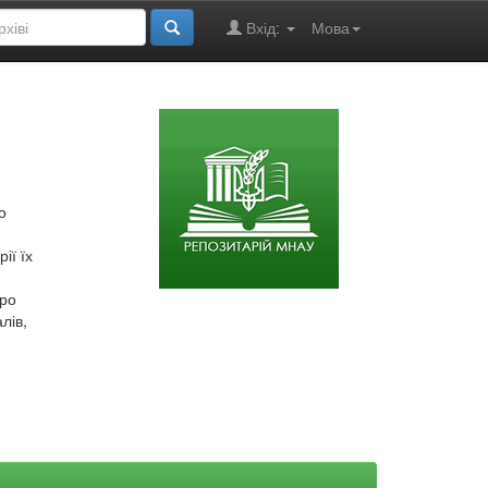
Вхід:
Мова
о
ії їх
про
лів,