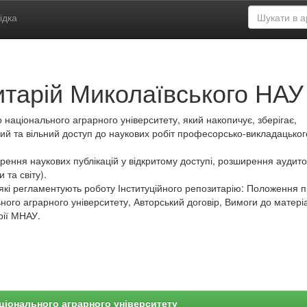
ідка
итарій Миколаївського НАУ
 національного аграрного університету, який накопичує, зберігає,
ий та вільний доступ до наукових робіт професорсько-викладацьког
ення наукових публікацій у відкритому доступі, розширення аудитор
 та світу).
які регламентують роботу Інституційного репозитарію: Положення 
ного аграрного університету, Авторський договір, Вимоги до матеріа
рії МНАУ.
ціонального аграрного університету