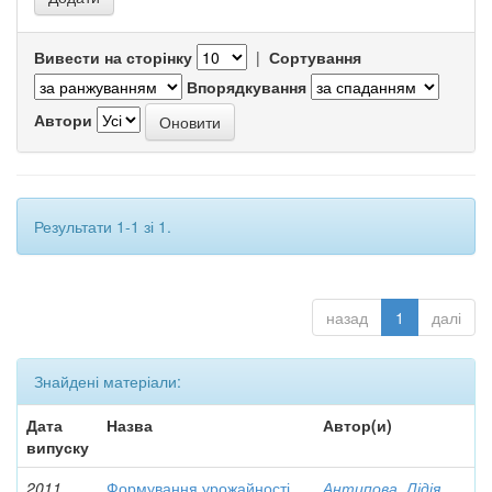
Вивести на сторінку
|
Сортування
Впорядкування
Автори
Результати 1-1 зі 1.
назад
1
далі
Знайдені матеріали:
Дата
Назва
Автор(и)
випуску
2011
Формування урожайності
Антипова, Лідія