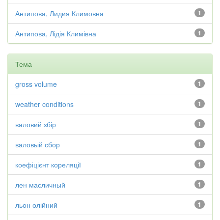
Антипова, Лидия Климовна
1
Антипова, Лідія Климівна
1
Тема
gross volume
1
weather conditions
1
валовий збір
1
валовый сбор
1
коефіцієнт кореляції
1
лен масличный
1
льон олійний
1