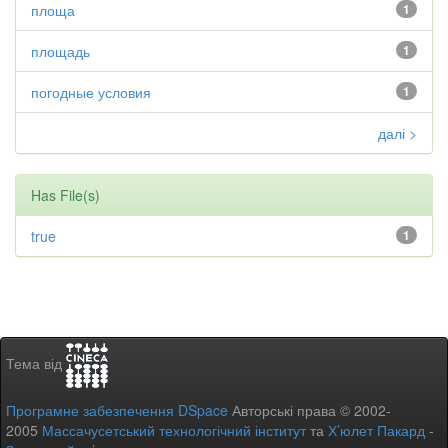
площа
1
площадь
1
погодные условия
1
далі >
Has File(s)
true
1
Тема від
Програмне забезпечення DSpace
Авторські права © 2002-
2005
Массачусетський технологічний інститут
та
Х’юлет Пакард
-