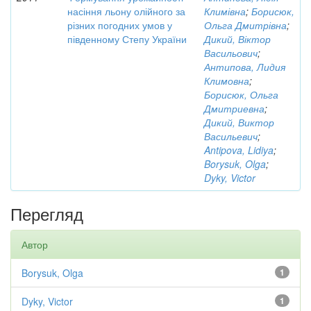
насіння льону олійного за
Климівна
;
Борисюк,
різних погодних умов у
Ольга Дмитрівна
;
південному Степу України
Дикий, Віктор
Васильович
;
Антипова, Лидия
Климовна
;
Борисюк, Ольга
Дмитриевна
;
Дикий, Виктор
Васильевич
;
Antipova, Lidiya
;
Borysuk, Olga
;
Dyky, Victor
Перегляд
Автор
Borysuk, Olga
1
Dyky, Victor
1