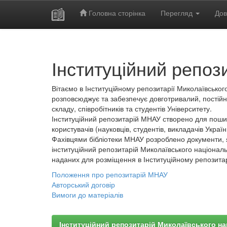
Головна сторінка
Перегляд
Дов
Skip
navigation
Інституційний репоз
Вітаємо в Інституційному репозитарії Миколаївського
розповсюджує та забезпечує довготривалий, постійн
складу, співробітників та студентів Університету.
Інституційний репозитарій МНАУ створено для пошир
користувачів (науковців, студентів, викладачів України
Фахівцями бібліотеки МНАУ розроблено документи, 
інституційний репозитарій Миколаївського національ
наданих для розміщення в Інституційному репозита
Положення про репозитарій МНАУ
Авторський договір
Вимоги до матеріалів
Інституційний репозитарій Миколаївського на