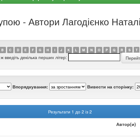
упою - Автори Лагодієнко Натал
B
C
D
E
F
G
H
I
J
K
L
M
N
O
P
Q
R
S
T
 ж введіть декілька перших літер:
Впорядкування:
Вивести на сторінку:
Результати 1 до 2 із 2
Автор(и)