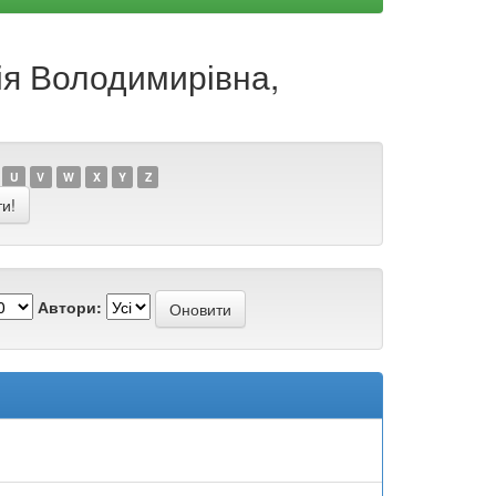
ія Володимирівна,
U
V
W
X
Y
Z
Автори: