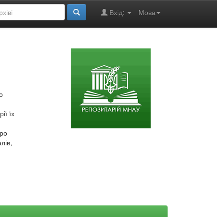
Вхід:
Мова
о
ії їх
про
лів,