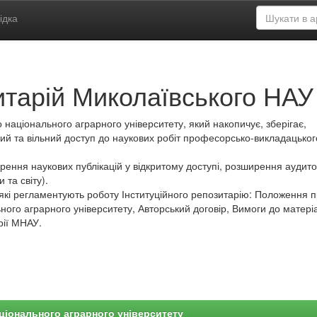
ідка
итарій Миколаївського НАУ
 національного аграрного університету, який накопичує, зберігає,
ий та вільний доступ до наукових робіт професорсько-викладацьког
ення наукових публікацій у відкритому доступі, розширення аудитор
 та світу).
які регламентують роботу Інституційного репозитарію: Положення 
ного аграрного університету, Авторський договір, Вимоги до матеріа
рії МНАУ.
ціонального аграрного університету