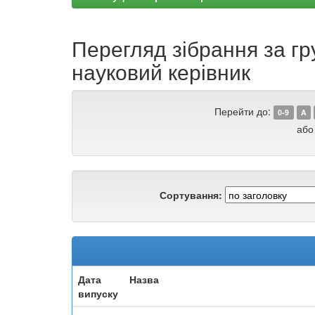
Перегляд зібрання за гр
науковий керівник
Перейти до:
0-9
A
або
Сортування:
Дата
Назва
випуску