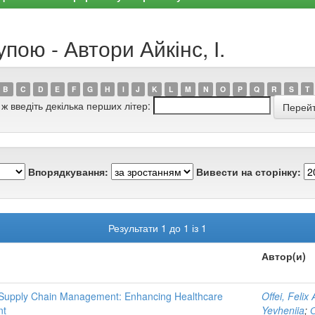
пою - Автори Айкінс, І.
B
C
D
E
F
G
H
I
J
K
L
M
N
O
P
Q
R
S
T
 ж введіть декілька перших літер:
Впорядкування:
Вивести на сторінку:
Результати 1 до 1 із 1
Автор(и)
 Supply Chain Management: Enhancing Healthcare
Offei, Feli
nt
Yevheniia
;