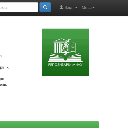
Вхід:
Мова
о
ії їх
про
лів,