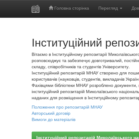
Головна сторінка
Перегляд
Дов
Skip
navigation
Інституційний репоз
Вітаємо в Інституційному репозитарії Миколаївського
розповсюджує та забезпечує довготривалий, постійн
складу, співробітників та студентів Університету.
Інституційний репозитарій МНАУ створено для пошир
користувачів (науковців, студентів, викладачів України
Фахівцями бібліотеки МНАУ розроблено документи, 
інституційний репозитарій Миколаївського національ
наданих для розміщення в Інституційному репозита
Положення про репозитарій МНАУ
Авторський договір
Вимоги до матеріалів
Інституційний репозитарій Миколаївського на