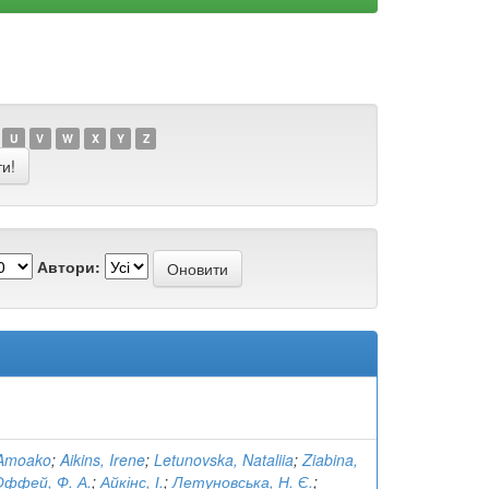
U
V
W
X
Y
Z
Автори:
x Amoako
;
Aikins, Irene
;
Letunovska, Nataliia
;
Ziabina,
Оффей, Ф. А.
;
Айкінс, І.
;
Летуновська, Н. Є.
;