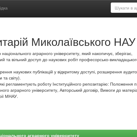
ідка
итарій Миколаївського НАУ
 національного аграрного університету, який накопичує, зберігає,
ий та вільний доступ до наукових робіт професорсько-викладацьког
ення наукових публікацій у відкритому доступі, розширення аудитор
 та світу).
які регламентують роботу Інституційного репозитарію: Положення 
ного аграрного університету, Авторський договір, Вимоги до матеріа
рії МНАУ.
ціонального аграрного університету