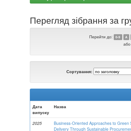
Перегляд зібрання за гру
Перейти до:
0-9
A
або
Сортування:
Дата
Назва
випуску
2025
Business-Oriented Approaches to Green
Delivery Through Sustainable Procureme