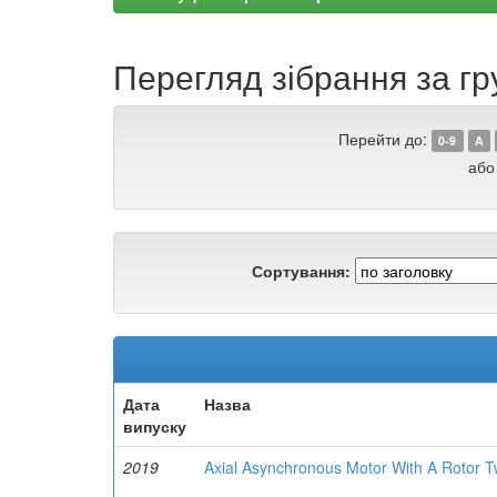
Перегляд зібрання за г
Перейти до:
0-9
A
або
Сортування:
Дата
Назва
випуску
2019
Axial Asynchronous Motor With A Rotor Tw