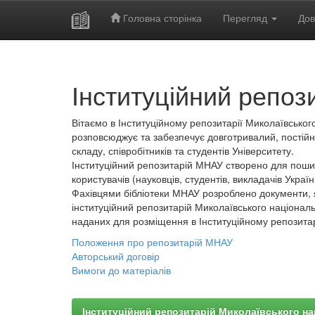
Головна сторінка
Перегляд
Дов
Skip
navigation
Інституційний репоз
Вітаємо в Інституційному репозитарії Миколаївського
розповсюджує та забезпечує довготривалий, постійн
складу, співробітників та студентів Університету.
Інституційний репозитарій МНАУ створено для пошир
користувачів (науковців, студентів, викладачів України
Фахівцями бібліотеки МНАУ розроблено документи, 
інституційний репозитарій Миколаївського національ
наданих для розміщення в Інституційному репозита
Положення про репозитарій МНАУ
Авторський договір
Вимоги до матеріалів
Інституційний репозитарій Миколаївського на