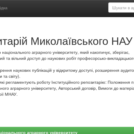
ідка
итарій Миколаївського НАУ
 національного аграрного університету, який накопичує, зберігає,
ий та вільний доступ до наукових робіт професорсько-викладацьког
ення наукових публікацій у відкритому доступі, розширення аудитор
 та світу).
які регламентують роботу Інституційного репозитарію: Положення 
ного аграрного університету, Авторський договір, Вимоги до матеріа
рії МНАУ.
ціонального аграрного університету