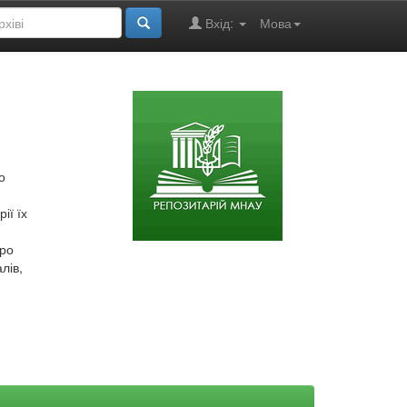
Вхід:
Мова
о
ії їх
про
лів,