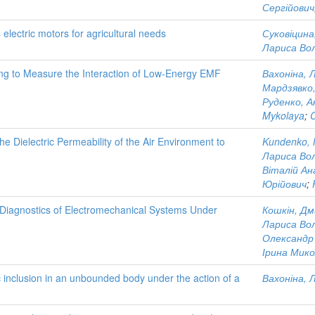
Сергійович
lectric motors for agricultural needs
Суковіцина
Лариса Во
ing to Measure the Interaction of Low-Energy EMF
Вахоніна, 
Мардзявко,
Руденко, А
Mykolaya
;
C
 Dielectric Permeability of the Air Environment to
Kundenko, 
Лариса Во
Віталій Ан
Юрійович
;
nd Diagnostics of Electromechanical Systems Under
Кошкін, Д
Лариса Во
Олександр
Ірина Мико
tic inclusion in an unbounded body under the action of a
Вахоніна, 