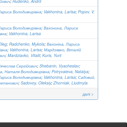
йович
;
Rudenko, Andrii
Лариса Володимирівна
;
Vakhonina, Larisa
;
Popov, V.
Лариса Володимирівна
;
Вахонина, Лариса
вна
;
Vakhonina, Larisa
Oleg
;
Radchenko, Mуkola
;
Вахоніна, Лариса
івна
;
Vakhonina, Larisa
;
Мардзявко, Віталій
вич
;
Mardziavko, Vitalii
;
Kuris, Yurii
’ячеслав Сергійович
;
Shebanin, Vyacheslav
;
а, Наталя Володимирівна
;
Potryvaieva, Natalya
;
Лариса Володимирівна
;
Vakhonina, Larisa
;
Садовий,
тепанович
;
Sadovoy, Oleksiy
;
Zhorniak, Liudmyla
далі >