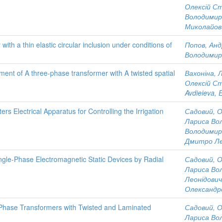
Олексій С
Володимир
Миколайов
with a thin elastic circular inclusion under conditions of
Попов, Анд
Володимир
ement of A three-phase transformer with A twisted spatial
Вахоніна, 
Олексій С
Avdieieva, 
s Electrical Apparatus for Controlling the Irrigation
Садовий, 
Лариса Во
Володимир
Дмитро Ле
gle-Phase Electromagnetic Static Devices by Radial
Садовий, 
Лариса Во
Леонідович
Олександр
e-Phase Transformers with Twisted and Laminated
Садовий, 
Лариса Во