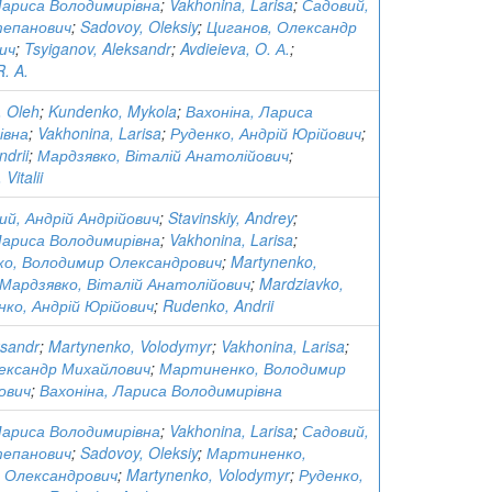
Лариса Володимирівна
;
Vakhonina, Larisa
;
Садовий,
тепанович
;
Sadovoy, Oleksiy
;
Циганов, Олександр
ич
;
Tsyiganov, Aleksandr
;
Avdieieva, O. А.
;
R. A.
, Oleh
;
Kundenko, Mykola
;
Вахоніна, Лариса
івна
;
Vakhonina, Larisa
;
Руденко, Андрій Юрійович
;
drii
;
Мардзявко, Віталій Анатолійович
;
Vitalii
й, Андрій Андрійович
;
Stavinskiy, Andrey
;
Лариса Володимирівна
;
Vakhonina, Larisa
;
о, Володимир Олександрович
;
Martynenko,
Мардзявко, Віталій Анатолійович
;
Mardziavko,
нко, Андрій Юрійович
;
Rudenko, Andrii
ksandr
;
Martynenko, Volodymyr
;
Vakhonina, Larisa
;
лександр Михайлович
;
Мартиненко, Володимир
ович
;
Вахоніна, Лариса Володимирівна
Лариса Володимирівна
;
Vakhonina, Larisa
;
Садовий,
тепанович
;
Sadovoy, Oleksiy
;
Мартиненко,
 Олександрович
;
Martynenko, Volodymyr
;
Руденко,