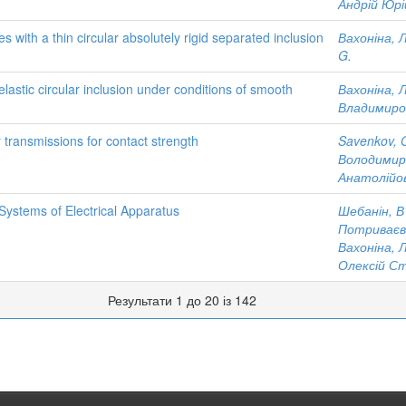
Андрій Юрі
 with a thin circular absolutely rigid separated inclusion
Вахоніна, 
G.
elastic circular inclusion under conditions of smooth
Вахоніна, 
Владимиро
 transmissions for contact strength
Savenkov, 
Володимир
Анатолійо
Systems of Electrical Apparatus
Шебанін, В
Потриваєв
Вахоніна, 
Олексій С
Результати 1 до 20 із 142