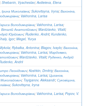
;
Shebanin, Vyacheslav
;
Avdieieva, Elena
, Ірина Миколаївна
;
Sukovitsyna, Iryna
;
Вахоніна,
лодимирівна
;
Vakhonina, Larisa
Лариса Володимирівна
;
Vakhonina, Larisa
;
 Віталій Анатолійович
;
Mardziavko, Vitalii
;
ндрій Юрійович
;
Rudenko, Andrii
;
Kundenko,
haly, Igor
;
Megel, Yurya
Mykola
;
Rybalka, Antonina
;
Blagov, Ivaylo
;
Вахоніна,
лодимирівна
;
Vakhonina, Larisa
;
Мардзявко,
атолійович
;
Mardziavko, Vitalii
;
Руденко, Андрій
Rudenko, Andrii
митро Леонідович
;
Koshkin, Dmitriy
;
Вахоніна,
лодимирівна
;
Vakhonina, Larisa
;
Циганов,
 Миколайович
;
Tsyiganov, Aleksandr
;
Суковіцина,
лаївна
;
Sukovitsyna, Iryna
Лариса Володимирівна
;
Vakhonina, Larisa
;
Popov, V.