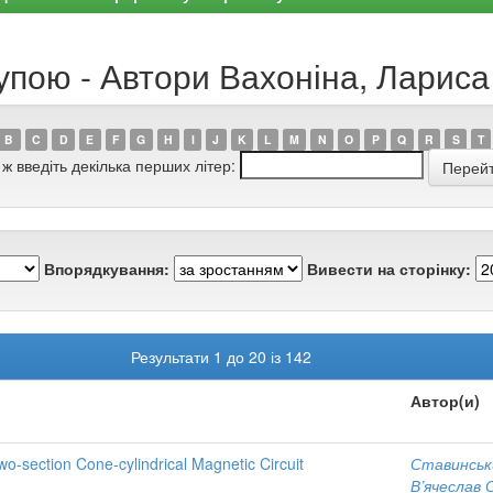
рупою - Автори Вахоніна, Ларис
B
C
D
E
F
G
H
I
J
K
L
M
N
O
P
Q
R
S
T
 ж введіть декілька перших літер:
Впорядкування:
Вивести на сторінку:
Результати 1 до 20 із 142
Автор(и)
o-section Cone-cylindrical Magnetic Circuit
Ставинськи
В’ячеслав 