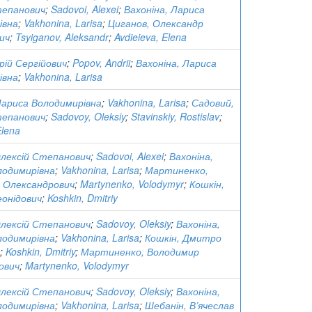
тепанович
;
Sadovoi, Alexei
;
Вахоніна, Лариса
івна
;
Vakhonina, Larisa
;
Циганов, Олександр
ич
;
Tsyiganov, Aleksandr
;
Avdieieva, Elena
рій Сергійович
;
Popov, Andrii
;
Вахоніна, Лариса
івна
;
Vakhonina, Larisa
Лариса Володимирівна
;
Vakhonina, Larisa
;
Садовий,
тепанович
;
Sadovoy, Oleksiy
;
Stavinskiy, Rostislav
;
Elena
Олексій Степанович
;
Sadovoi, Alexei
;
Вахоніна,
лодимирівна
;
Vakhonina, Larisa
;
Мартиненко,
 Олександрович
;
Martynenko, Volodymyr
;
Кошкін,
онідович
;
Koshkin, Dmitriy
Олексій Степанович
;
Sadovoy, Oleksiy
;
Вахоніна,
лодимирівна
;
Vakhonina, Larisa
;
Кошкін, Дмитро
;
Koshkin, Dmitriy
;
Мартиненко, Володимир
ович
;
Martynenko, Volodymyr
Олексій Степанович
;
Sadovoy, Oleksiy
;
Вахоніна,
лодимирівна
;
Vakhonina, Larisa
;
Шебанін, В’ячеслав