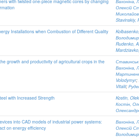
rmers with twisted one-piece magnetic cores by changing
Вахоніна, 
ormation
Олексій С
Миколайов
Stavinskiy, 
nergy Installations when Combustion of Different Quality
Kolbasenko
Володимир
Rudenko, An
Mardziavko, 
he growth and productivity of agricultural crops in the
Ставинськи
Вахоніна, 
Мартиненк
Volodymyr
;
Vitalii
;
Руде
teel with Increased Strength
Kostin, Ole
Костін, О
Олександр
evices into CAD models of industrial power systems:
Вахоніна, 
ct on energy efficiency
Олексій С
Володимир